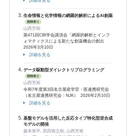
詳細を見る
生命情報と化学情報の網羅的解析によるAI創薬
招待有り
山西芳裕
第471回CBI学会講演会「網羅的解析とインフ
ォマティクスによる新たな創薬機会の創出
2026年3月10日
詳細を見る
データ駆動型ダイレクトリプログラミング
招待有り
山西芳裕
令和7年度第3回名古屋産学官・医連携研究会
（名古屋連携研究会：NJK） 2026年2月10日
詳細を見る
基盤モデルを活用した反応タイプ特化型逆合成
モデルの開発
森本恭平, 髙田慎之助, 山西芳裕