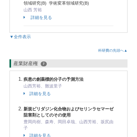
領域研究(B) 学術変革領域研究(B)
山西 芳裕
詳細を見る
▼全件表示
科研費の先頭へ▲
産業財産権
7
疾患の創薬標的分子の予測方法
山西芳裕、難波里子
詳細を見る
新規ピリダジン化合物およびセリンラセマーゼ
阻害剤としてのその使用
豊岡尚樹、森寿、岡田卓哉、山西芳裕、坂尻由
子
詳細を見る