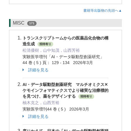
書籍等出版物の先頭へ▲
MISC
171
トランスクリプトームからの医薬品化合物の構
造生成
招待有り
松清優樹，山中知茂，山西芳裕
実験医学増刊「AI・データ駆動型創薬研究」
44 巻 ( 5 ) 頁： 129 - 134 2026年3月
詳細を見る
AI・データ駆動型創薬研究 マルチオミクス✕
ケモインフォマティクスでより確実な治療標的
を見つけ、薬をデザインする
招待有り
柚木克之，山西芳裕
実験医学増刊44 巻 ( 5 ) 2026年3月
詳細を見る