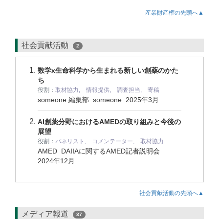
産業財産権の先頭へ▲
社会貢献活動
2
数学x生命科学から生まれる新しい創薬のかた
ち
役割：
取材協力, 情報提供, 調査担当, 寄稿
someone 編集部 someone
2025年3月
AI創薬分野におけるAMEDの取り組みと今後の
展望
役割：
パネリスト, コメンテーター, 取材協力
AMED DAIIAに関するAMED記者説明会
2024年12月
社会貢献活動の先頭へ▲
メディア報道
37