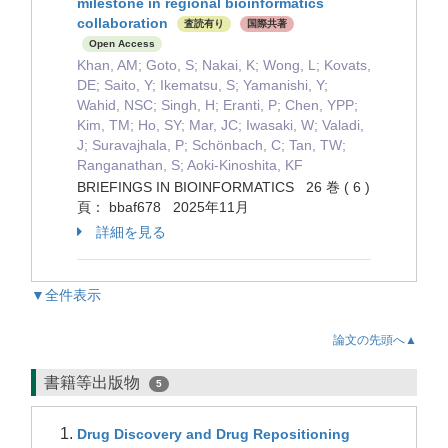
milestone in regional bioinformatics
collaboration
査読有り
国際共著
Open Access
Khan, AM; Goto, S; Nakai, K; Wong, L; Kovats,
DE; Saito, Y; Ikematsu, S; Yamanishi, Y;
Wahid, NSC; Singh, H; Eranti, P; Chen, YPP;
Kim, TM; Ho, SY; Mar, JC; Iwasaki, W; Valadi,
J; Suravajhala, P; Schönbach, C; Tan, TW;
Ranganathan, S; Aoki-Kinoshita, KF
BRIEFINGS IN BIOINFORMATICS 26 巻 ( 6 )
頁： bbaf678 2025年11月
詳細を見る
▼全件表示
論文の先頭へ▲
書籍等出版物
5
Drug Discovery and Drug Repositioning