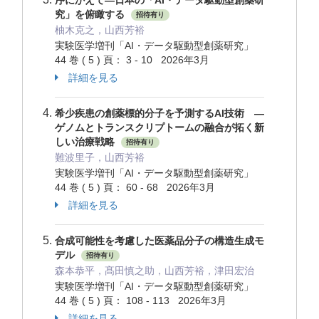
序にかえて―日本の「AI・データ駆動型創薬研
究」を俯瞰する
招待有り
柚木克之，山西芳裕
実験医学増刊「AI・データ駆動型創薬研究」
44 巻 ( 5 ) 頁： 3 - 10 2026年3月
詳細を見る
希少疾患の創薬標的分子を予測するAI技術 ―
ゲノムとトランスクリプトームの融合が拓く新
しい治療戦略
招待有り
難波里子，山西芳裕
実験医学増刊「AI・データ駆動型創薬研究」
44 巻 ( 5 ) 頁： 60 - 68 2026年3月
詳細を見る
合成可能性を考慮した医薬品分子の構造生成モ
デル
招待有り
森本恭平，髙田慎之助，山西芳裕，津田宏治
実験医学増刊「AI・データ駆動型創薬研究」
44 巻 ( 5 ) 頁： 108 - 113 2026年3月
詳細を見る