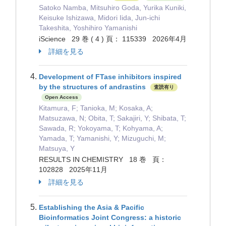
Satoko Namba, Mitsuhiro Goda, Yurika Kuniki,
Keisuke Ishizawa, Midori Iida, Jun-ichi
Takeshita, Yoshihiro Yamanishi
iScience 29 巻 ( 4 ) 頁： 115339 2026年4月
詳細を見る
Development of FTase inhibitors inspired
by the structures of andrastins
査読有り
Open Access
Kitamura, F; Tanioka, M; Kosaka, A;
Matsuzawa, N; Obita, T; Sakajiri, Y; Shibata, T;
Sawada, R; Yokoyama, T; Kohyama, A;
Yamada, T; Yamanishi, Y; Mizuguchi, M;
Matsuya, Y
RESULTS IN CHEMISTRY 18 巻 頁：
102828 2025年11月
詳細を見る
Establishing the Asia & Pacific
Bioinformatics Joint Congress: a historic