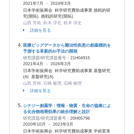
2021年7月
2024年3月
-
日本学術振興会 科学研究費助成事業 挑戦的研
究(開拓) 挑戦的研究(開拓)
山西 芳裕, 鈴木 淳史, 鈴木 淳史
詳細を見る
医療ビッグデータから難治性疾患の創薬標的を
予測する革新的AI手法の開発
研究課題/研究課題番号：
21H04915
2021年4月
2026年3月
-
日本学術振興会 科学研究費助成事業 基盤研究
(A) 基盤研究(A)
山西 芳裕, 石崎 敏理, 石崎 敏理
詳細を見る
シナジー創薬学：情報・物質・生命の協奏によ
る化合物相乗効果の統合理解と設計
研究課題/研究課題番号：
20H05796
2020年10月
2023年3月
-
日本学術振興会 科学研究費助成事業 学術変革