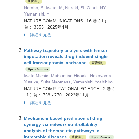
査読有り
Namba, S; Iwata, M; Nureki, SI; Otani, NY;
Yamanishi, Y
NATURE COMMUNICATIONS 16 巻 ( 1 )
頁： 3355 2025年4月
詳細を見る
Pathway trajectory analysis with tensor
imputation reveals drug-induced single-
cell transcriptomic landscape
査読有り
Open Access
Iwata Michio, Mutsumine Hiroaki, Nakayama
Yusuke, Suita Naomasa, Yamanishi Yoshihiro
NATURE COMPUTATIONAL SCIENCE 2 巻 (
11 ) 頁： 758 - 770 2022年11月
詳細を見る
Mechanism-based prediction of drug
synergy via network controllability
analysis of therapeutic pathways in
intractable diseases
査読有り
Open Access