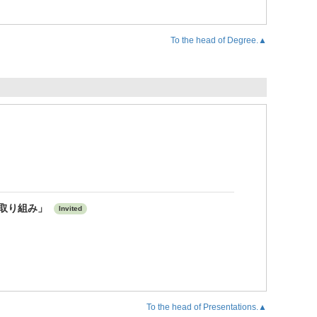
To the head of Degree.▲
の取り組み」
Invited
To the head of Presentations.▲