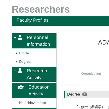
Researchers
Faculty Profiles
Personnel
ADA
Information
Profile
◆
Degree
◆
Research
Organization
Activity
Education
Activity
Degree
1
No achievements
修士（看護学） （ 