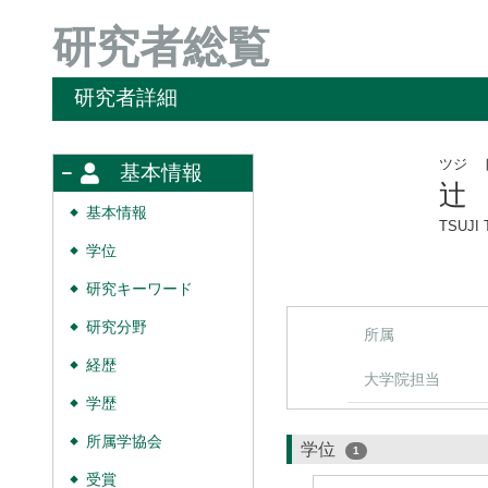
研究者総覧
研究者詳細
ツジ 
基本情報
辻
基本情報
◆
TSUJI T
学位
◆
研究キーワード
◆
研究分野
◆
所属
経歴
◆
大学院担当
学歴
◆
所属学協会
◆
学位
1
受賞
◆