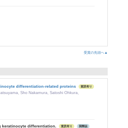
受賞の先頭へ▲
nocyte differentiation-related proteins
査読有り
i Matsuyama, Sho Nakamura, Satoshi Ohkura,
 keratinocyte differentiation.
査読有り
国際誌