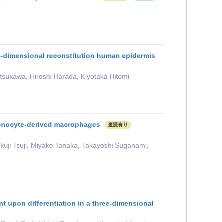
n 3-dimensional reconstitution human epidermis
atsukawa, Hiroshi Harada, Kiyotaka Hitomi
 monocyte-derived macrophages
査読有り
kuji Tsuji, Miyako Tanaka, Takayoshi Suganami,
nt upon differentiation in a three‐dimensional