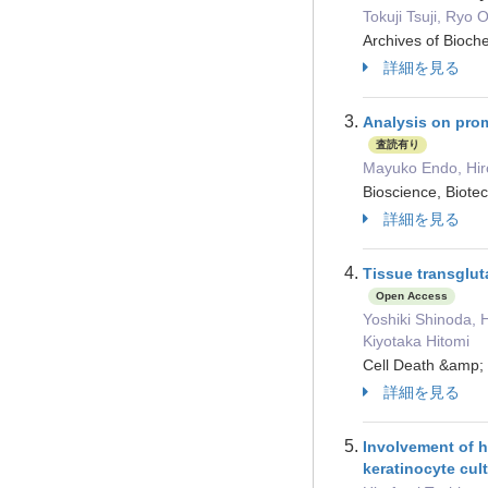
Tokuji Tsuji, Ryo
Archives of Bio
詳細を見る
Analysis on prom
査読有り
Mayuko Endo, Hiro
Bioscience, Bio
詳細を見る
Tissue transglut
Open Access
Yoshiki Shinoda, 
Kiyotaka Hitomi
Cell Death &amp
詳細を見る
Involvement of h
keratinocyte cul