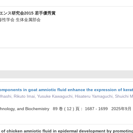
ンス研究会2015 若手優秀賞
本毒性学会 生体金属部会
mponents in goat amniotic fluid enhance the expression of kerati
 Ohashi, Rikuto Imai, Yusuke Kawaguchi, Hisateru Yamaguchi, Shuich
echnology, and Biochemistry 89 巻 ( 12 ) 頁： 1687 - 1699 2025年9月
ty of chicken amniotic fluid in epidermal development by promoting