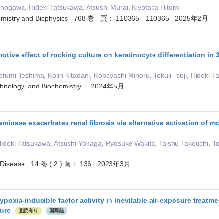
 Onogawa, Hideki Tatsukawa, Atsushi Murai, Kiyotaka Hitomi
chemistry and Biophysics 768 巻 頁： 110365 - 110365 2025年2月
otive effect of rocking culture on keratinocyte differentiation i
fumi Teshima, Kojin Kitadani, Kobayashi Minoru, Tokuji Tsuji, Hideki T
technology, and Biochemistry 2024年5月
aminase exacerbates renal fibrosis via alternative activation of
Hideki Tatsukawa, Atsushi Yonaga, Ryosuke Wakita, Taishu Takeuchi, To
; Disease 14 巻 ( 2 ) 頁： 136 2023年3月
ypoxia‐inducible factor activity in inevitable air‐exposure treatme
ture
査読有り
国際誌