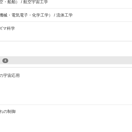
・船舶） / 航空宇宙工学
機械・電気電子・化学工学） / 流体工学
ラズマ科学
s
4
の宇宙応用
れの制御