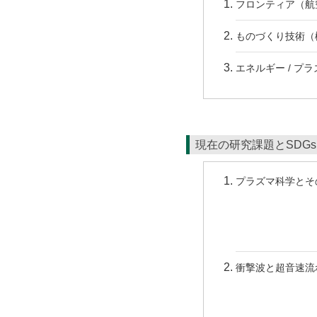
フロンティア（航空
ものづくり技術（
エネルギー / プ
現在の研究課題とSDG
プラズマ科学とそ
衝撃波と超音速流