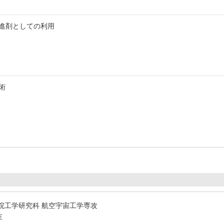
進剤としての利用
術
院工学研究科 航空宇宙工学専攻
在