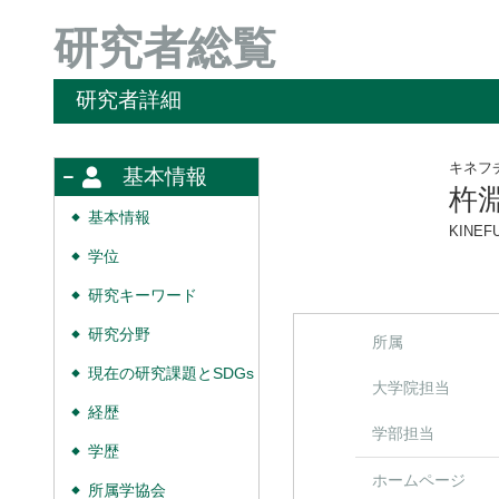
研究者総覧
研究者詳細
キネフ
基本情報
杵
基本情報
◆
KINEFU
学位
◆
研究キーワード
◆
研究分野
◆
所属
現在の研究課題とSDGs
◆
大学院担当
経歴
◆
学部担当
学歴
◆
ホームページ
所属学協会
◆