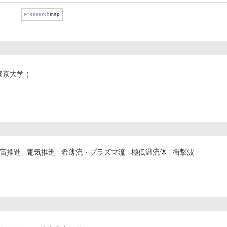
東京大学 ）
宙推進
電気推進
希薄流・プラズマ流
極低温流体
衝撃波