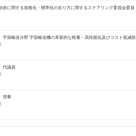
技術に関する規格化・標準化の在り方に関するステアリング委員会委
 宇宙輸送分野 宇宙輸送機の革新的な軽量・高性能化及びコスト低減技術
在
会 代議員
在
会 理事
在