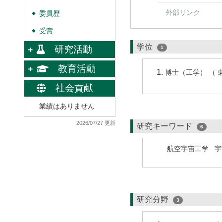
外部リンク
委員歴
◆
受賞
◆
学位
研究活動
1
教育活動
博士（工学） （ 
社会貢献
業績はありません
2026/07/27 更新
研究キーワード
6
航空宇宙工学
宇
研究分野
3