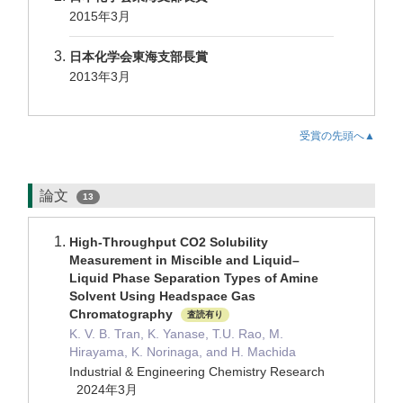
2015年3月
日本化学会東海支部長賞
2013年3月
受賞の先頭へ▲
論文
13
High-Throughput CO2 Solubility
Measurement in Miscible and Liquid–
Liquid Phase Separation Types of Amine
Solvent Using Headspace Gas
Chromatography
査読有り
K. V. B. Tran, K. Yanase, T.U. Rao, M.
Hirayama, K. Norinaga, and H. Machida
Industrial & Engineering Chemistry Research
2024年3月