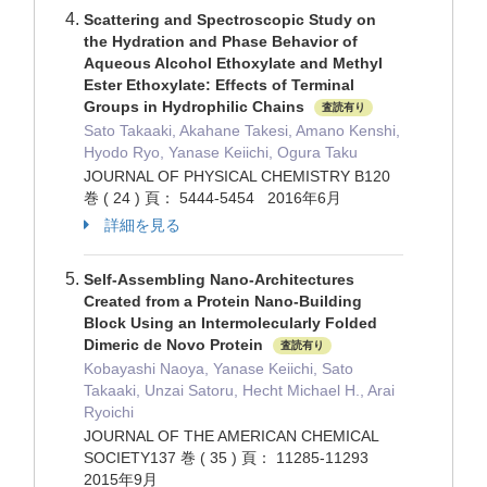
Scattering and Spectroscopic Study on
the Hydration and Phase Behavior of
Aqueous Alcohol Ethoxylate and Methyl
Ester Ethoxylate: Effects of Terminal
Groups in Hydrophilic Chains
査読有り
Sato Takaaki, Akahane Takesi, Amano Kenshi,
Hyodo Ryo, Yanase Keiichi, Ogura Taku
JOURNAL OF PHYSICAL CHEMISTRY B120
巻 ( 24 ) 頁： 5444-5454 2016年6月
詳細を見る
Self-Assembling Nano-Architectures
Created from a Protein Nano-Building
Block Using an Intermolecularly Folded
Dimeric de Novo Protein
査読有り
Kobayashi Naoya, Yanase Keiichi, Sato
Takaaki, Unzai Satoru, Hecht Michael H., Arai
Ryoichi
JOURNAL OF THE AMERICAN CHEMICAL
SOCIETY137 巻 ( 35 ) 頁： 11285-11293
2015年9月