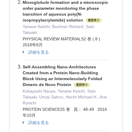
Microglobule formation and a microscopic
order parameter monitoring the phase
transition of aqueous poly(N-
isopropylacrylamide) solution
査読有り
Yanase Keiichi, Buchner Richard, Sato
Takaaki
PHYSICAL REVIEW MATERIALS2 巻 ( 8 )
2018年8月
詳細を見る
Self-Assembling Nano-Architectures
Created from a Protein Nano-Building
Block Using an Intermolecularly Folded
Dimeric de Novo Protein
査読有り
Kobayashi Naoya, Yanase Keiichi, Sato
Takaaki, Unzai Satoru, Hecht Michael H., Arai
Ryoichi
PROTEIN SCIENCE25 巻 頁： 48-49 2016
年10月
詳細を見る