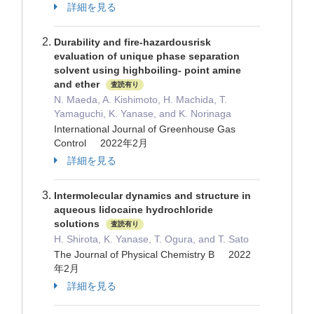
詳細を見る
Durability and fire-hazardousrisk
evaluation of unique phase separation
solvent using highboiling- point amine
and ether
査読有り
N. Maeda, A. Kishimoto, H. Machida, T.
Yamaguchi, K. Yanase, and K. Norinaga
International Journal of Greenhouse Gas
Control 2022年2月
詳細を見る
Intermolecular dynamics and structure in
aqueous lidocaine hydrochloride
solutions
査読有り
H. Shirota, K. Yanase, T. Ogura, and T. Sato
The Journal of Physical Chemistry B 2022
年2月
詳細を見る