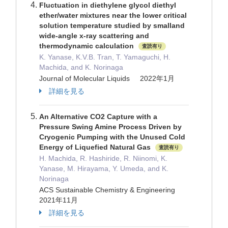
Fluctuation in diethylene glycol diethyl
ether/water mixtures near the lower critical
solution temperature studied by smalland
wide-angle x-ray scattering and
thermodynamic calculation
査読有り
K. Yanase, K.V.B. Tran, T. Yamaguchi, H.
Machida, and K. Norinaga
Journal of Molecular Liquids 2022年1月
詳細を見る
An Alternative CO2 Capture with a
Pressure Swing Amine Process Driven by
Cryogenic Pumping with the Unused Cold
Energy of Liquefied Natural Gas
査読有り
H. Machida, R. Hashiride, R. Niinomi, K.
Yanase, M. Hirayama, Y. Umeda, and K.
Norinaga
ACS Sustainable Chemistry & Engineering
2021年11月
詳細を見る