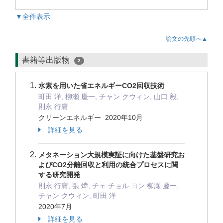
▼全件表示
論文の先頭へ▲
書籍等出版物
2
水素を用いた省エネルギーCO2回収技術
町田 洋, 柳瀬 慶一, チャン クウィン, 山口 毅,
則永 行庸
クリーンエネルギー 2020年10月
詳細を見る
メタネーション大規模実証に向けた基盤研究お
よびCO2分離回収と利用の統合プロセスに関
する研究開発
則永 行庸, 張 煒, チェ チョル ヨン 柳瀬 慶一,
チャン クウィン, 町田 洋
2020年7月
詳細を見る