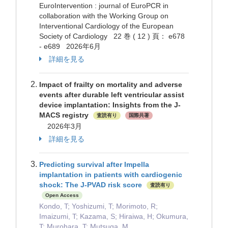
EuroIntervention : journal of EuroPCR in
collaboration with the Working Group on
Interventional Cardiology of the European
Society of Cardiology 22 巻 ( 12 ) 頁： e678
- e689 2026年6月
詳細を見る
Impact of frailty on mortality and adverse
events after durable left ventricular assist
device implantation: Insights from the J-
MACS registry
査読有り
国際共著
2026年3月
詳細を見る
Predicting survival after Impella
implantation in patients with cardiogenic
shock: The J-PVAD risk score
査読有り
Open Access
Kondo, T; Yoshizumi, T; Morimoto, R;
Imaizumi, T; Kazama, S; Hiraiwa, H; Okumura,
T; Murohara, T; Mutsuga, M