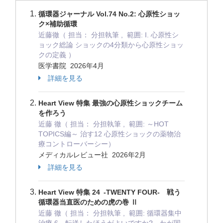
循環器ジャーナル Vol.74 No.2: 心原性ショッ
ク×補助循環
近藤徹（ 担当： 分担執筆 , 範囲: I. 心原性シ
ョック総論 ショックの4分類から心原性ショッ
クの定義 ）
医学書院 2026年4月
詳細を見る
Heart View 特集 最強の心原性ショックチーム
を作ろう
近藤 徹（ 担当： 分担執筆 , 範囲: ～HOT
TOPICS編～ 治す12 心原性ショックの薬物治
療コントローバーシー）
メディカルレビュー社 2026年2月
詳細を見る
Heart View 特集 24 -TWENTY FOUR- 戦う
循環器当直医のための虎の巻 Ⅱ
近藤 徹（ 担当： 分担執筆 , 範囲: 循環器集中