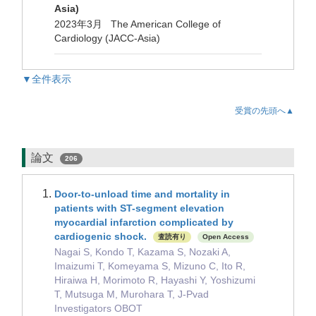
Asia)
2023年3月 The American College of
Cardiology (JACC-Asia)
▼全件表示
受賞の先頭へ▲
論文
206
Door-to-unload time and mortality in
patients with ST-segment elevation
myocardial infarction complicated by
cardiogenic shock.
査読有り
Open Access
Nagai S, Kondo T, Kazama S, Nozaki A,
Imaizumi T, Komeyama S, Mizuno C, Ito R,
Hiraiwa H, Morimoto R, Hayashi Y, Yoshizumi
T, Mutsuga M, Murohara T, J-Pvad
Investigators OBOT