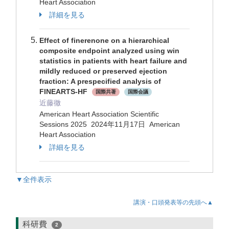
Heart Association
詳細を見る
Effect of finerenone on a hierarchical
composite endpoint analyzed using win
statistics in patients with heart failure and
mildly reduced or preserved ejection
fraction: A prespecified analysis of
FINEARTS-HF
国際共著
国際会議
近藤徹
American Heart Association Scientific
Sessions 2025 2024年11月17日 American
Heart Association
詳細を見る
▼全件表示
講演・口頭発表等の先頭へ▲
科研費
2