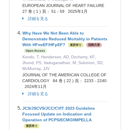
EUROPEAN JOURNAL OF HEART FAILURE
27 巻 ( 1 ) 頁： 51 - 59 2025年1月
詳細を見る
Why Have We Not Been Able to
Demonstrate Reduced Mortality in Patients
With HFmrEF/HFpEF?
査読有り
国際共著
Open Access
Kondo, T; Henderson, AD; Docherty, KF;
Jhund, PS; Vaduganathan, M; Solomon, SD;
McMurray, JJV
JOURNAL OF THE AMERICAN COLLEGE OF
CARDIOLOGY 84 巻 ( 22 ) 頁： 2233 - 2240
2024年11月
詳細を見る
JCS/JSCVS/JCC/CVIT 2023 Guideline
Focused Update on Indication and
Operation of PCPS/ECMO/IMPELLA
査読有り