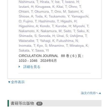
Nishimura, T; Hirata, Y; Ise, T; Iwano, H;
Izutani, H; Kinugawa, K; Kitai, T; Ohno, T;
Ohtani, T; Okumura, T; Ono, M; Satomi, K;
Shiose, A; Toda, K; Tsukamoto, Y; Yamaguchi,
O; Fujino, T; Hashimoto, T; Higashi, H;
Higashino, A; Kondo, T; Kurobe, H; Miyoshi, T;
Nakamoto, K; Nakamura, M; Saito, T; Saku, K;
Shimada, S; Sonoda, H; Unai, S; Ushijima, T;
Watanabe, T; Yahagi, K; Fukushima, N;
Inomata, T; Kyo, S; Minamino, T; Minatoya, K;
Sakata, Y; Sawa, YI
CIRCULATION JOURNAL 88 巻 ( 6 ) 頁：
1010 - 1046 2024年6月
詳細を見る
▼全件表示
論文の先頭へ▲
書籍等出版物
17