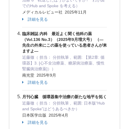
治療 6 転送したほうがよいですか? わが国
でのHub and Spoke を考える）
メディカルレビュー社 2025年11月
詳細を見る
臨床雑誌 内科 最近よく聞く他科の薬
（Vol.136 No.3）（2025年9月増大号） （―
先生の外来にこの薬を使っている患者さんが来
ますよ―
近藤徹（ 担当： 分担執筆 , 範囲: 【第2章: 循
環器】3. [心不全治療薬、糖尿病治療薬、慢性
腎臓病治療薬]））
南光堂 2025年9月
詳細を見る
月刊心臓 循環器集中治療の新たな地平を拓く
近藤徹（ 担当： 分担執筆 , 範囲: 日本版“Hub
and Spoke”はどうあるべきか）
日本医学出版 2025年4月
詳細を見る