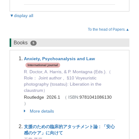
▼display all
To the head of Papers.▲
Books
5
Anxiety, Psychoanalysis and Law
International journal
R. Doctor, A. Harris, & P. Montagna (Eds.).（
Role： Joint author , §10 Voyeuristic
photography (tosatsu): Liberation in the
claustrum）
Routledge 2026.1
（ ISBN:
9781041086130
）
More details
支援のための臨床的アタッチメント論 : 「安心
感のケア」に向けて