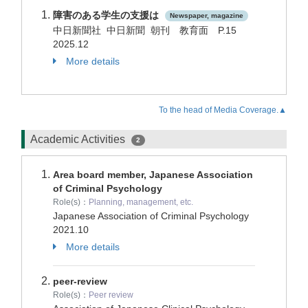
障害のある学生の支援は
Newspaper, magazine
中日新聞社 中日新聞 朝刊 教育面 P.15
2025.12
More details
To the head of Media Coverage.▲
Academic Activities
2
Area board member, Japanese Association
of Criminal Psychology
Role(s)：
Planning, management, etc.
Japanese Association of Criminal Psychology
2021.10
More details
peer-review
Role(s)：
Peer review