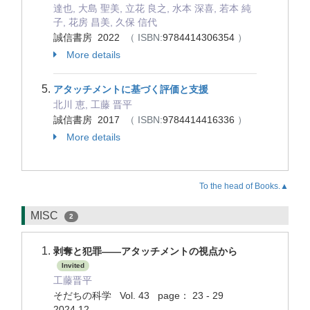
達也, 大島 聖美, 立花 良之, 水本 深喜, 若本 純
子, 花房 昌美, 久保 信代
誠信書房 2022
（ ISBN:
9784414306354
）
More details
アタッチメントに基づく評価と支援
北川 恵, 工藤 晋平
誠信書房 2017
（ ISBN:
9784414416336
）
More details
To the head of Books.▲
MISC
2
剥奪と犯罪——アタッチメントの視点から
Invited
工藤晋平
そだちの科学 Vol. 43 page： 23 - 29
2024.12