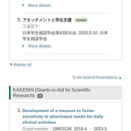
More details
アタッチメントと学生支援
Invited
工藤晋平
日本学生相談学会第43回大会 2025.5.10 日本
学生相談学会
More details
▼display all
To the head of Presentations.▲
KAKENHI (Grants-in-Aid for Scientific
Research)
3
Development of a measure to foster
sensitivity to attachment needs for daily
clinical activities
Grant number：
18K03136
2018.4
2023.3
-