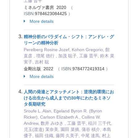
工藤 晋平
ミネルヴァ書房 2020
（
ISBN:
9784623084425
）
More details
精神分析のパラダイム・シフト : アンドレ・グ
リーンの精神分析
Perelberg Rosine Jozef, Kohon Gregorio, 館
直彦 , 増尾 徳行 , 加茂 聡子, 工藤 晋平, 鈴木 菜
実子, 吉村 聡
金剛出版 2022
（ ISBN:
9784772419314
）
More details
人間の発達とアタッチメント : 逆境的環境にお
ける出生から成人までの30年にわたるミネソ
タ長期研究
Sroufe L. Alan, Egeland Byron R. (Byron
Ricker), Carlson Elizabeth A., Collins W.
Andrew, 数井 みゆき , 工藤 晋平, 稲川 三千代,
児玉(渡邉) 茉奈美, 園田 菜摘, 蒲谷 槙介, 本島
優子, 福田 佳織, 藤岡 久美子, 中尾 達馬, 村上