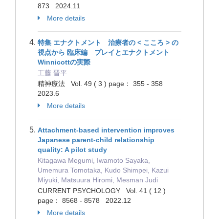
873 2024.11
More details
特集 エナクトメント 治療者の < こころ > の
視点から 臨床編 プレイとエナクトメント
Winnicottの実際
工藤 晋平
精神療法 Vol. 49 ( 3 ) page： 355 - 358
2023.6
More details
Attachment-based intervention improves
Japanese parent-child relationship
quality: A pilot study
Kitagawa Megumi, Iwamoto Sayaka,
Umemura Tomotaka, Kudo Shimpei, Kazui
Miyuki, Matsuura Hiromi, Mesman Judi
CURRENT PSYCHOLOGY Vol. 41 ( 12 )
page： 8568 - 8578 2022.12
More details