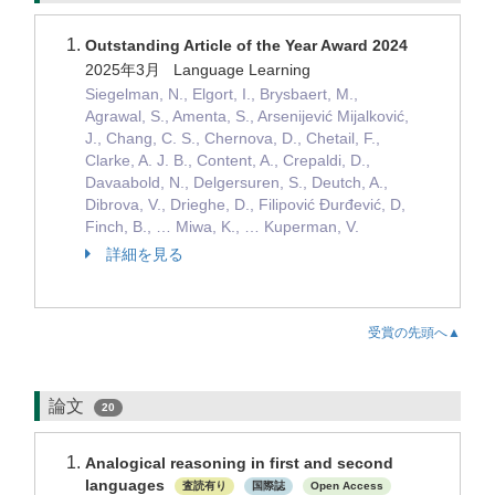
Outstanding Article of the Year Award 2024
2025年3月 Language Learning
Siegelman, N., Elgort, I., Brysbaert, M.,
Agrawal, S., Amenta, S., Arsenijević Mijalković,
J., Chang, C. S., Chernova, D., Chetail, F.,
Clarke, A. J. B., Content, A., Crepaldi, D.,
Davaabold, N., Delgersuren, S., Deutch, A.,
Dibrova, V., Drieghe, D., Filipović Đurđević, D,
Finch, B., … Miwa, K., … Kuperman, V.
詳細を見る
受賞の先頭へ▲
論文
20
Analogical reasoning in first and second
languages
査読有り
国際誌
Open Access