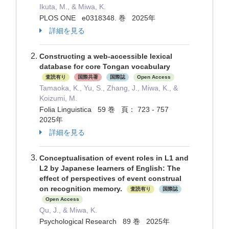
Ikuta, M., & Miwa, K.
PLOS ONE e0318348. 巻 2025年
詳細を見る
Constructing a web-accessible lexical
database for core Tongan vocabulary
査読有り
国際共著
国際誌
Open Access
Tamaoka, K., Yu, S., Zhang, J., Miwa, K., &
Koizumi, M.
Folia Linguistica 59 巻 頁： 723 - 757
2025年
詳細を見る
Conceptualisation of event roles in L1 and
L2 by Japanese learners of English: The
effect of perspectives of event construal
on recognition memory.
査読有り
国際誌
Open Access
Qu, J., & Miwa, K.
Psychological Research 89 巻 2025年