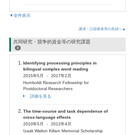
▼全件表示
講演・口頭発表等の先頭へ▲
共同研究・競争的資金等の研究課題
3
Identifying processing principles in
bilingual complex word reading
2015年5月
2017年2月
-
Humboldt Research Fellowship for
Postdoctoral Researchers
詳細を見る
The time-course and task dependence of
cross-language effects
2010年5月
2012年4月
-
Izaak Walton Killam Memorial Scholarship