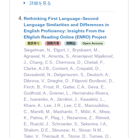
詳細を見る
Rethinking First Language–Second
Language Similarities and Differences in
English Proficiency: Insights From the
ENglish Reading Online (ENRO) Project
査読有り
国際共著
国際誌
Open Access
Siegelman, N., Elgort, I., Brysbaert, M.,
Agrawal, N., Amenta, S., Arsenijević Mijalković,
J., Chang, C.S., Chernova, D., Chetail, F.,
Clarke, A.J.B., Content, A., Crepaldi, D.,
Davaabold, N., Delgersuren, S., Deutsch, A.,
Dibrova, V., Drieghe, D., Filipović Đurđević, D.,
Finch, B., Frost, R., Gattei, C.A., Geva, E.,
Godfroid, A., Griener, L., Hernández-Rivera,
E., Ivanenko, A., Järvikivi, J., Kawaletz, L.,
Khare, A., Lee, J.R., Lee, C.E., Manouilidou,
C., Marelli, M., Mashanlo, T., Mišić, K., Miwa,
K., Palma, P., Plag, I., Rezanova, Z., Riimed,
E., Rueckl, J., Schroeder, S., Sekerina, I.A.,
Shalom, D.E., Slioussar, N., Slosar, N.M.,
Taler, V., Thériault, K., Titone, D., Tumee, O.,