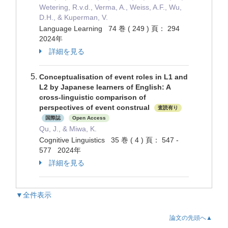
Wetering, R.v.d., Verma, A., Weiss, A.F., Wu,
D.H., & Kuperman, V.
Language Learning 74 巻 ( 249 ) 頁： 294
2024年
詳細を見る
Conceptualisation of event roles in L1 and
L2 by Japanese learners of English: A
cross-linguistic comparison of
perspectives of event construal
査読有り
国際誌
Open Access
Qu, J., & Miwa, K.
Cognitive Linguistics 35 巻 ( 4 ) 頁： 547 -
577 2024年
詳細を見る
▼全件表示
論文の先頭へ▲