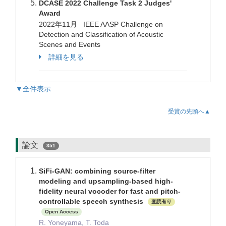
DCASE 2022 Challenge Task 2 Judges'
Award
2022年11月 IEEE AASP Challenge on
Detection and Classification of Acoustic
Scenes and Events
詳細を見る
▼全件表示
受賞の先頭へ▲
論文
351
SiFi-GAN: combining source-filter
modeling and upsampling-based high-
fidelity neural vocoder for fast and pitch-
controllable speech synthesis
査読有り
Open Access
R. Yoneyama, T. Toda