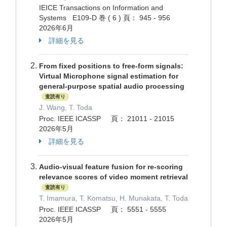
IEICE Transactions on Information and
Systems E109-D 巻 ( 6 ) 頁： 945 - 956
2026年6月
詳細を見る
From fixed positions to free-form signals:
Virtual Microphone signal estimation for
general-purpose spatial audio processing
査読有り
J. Wang, T. Toda
Proc. IEEE ICASSP 頁： 21011 - 21015
2026年5月
詳細を見る
Audio-visual feature fusion for re-scoring
relevance scores of video moment retrieval
査読有り
T. Imamura, T. Komatsu, H. Munakata, T. Toda
Proc. IEEE ICASSP 頁： 5551 - 5555
2026年5月