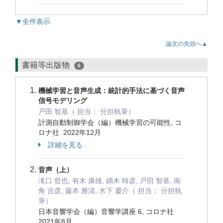
▼全件表示
論文の先頭へ▲
書籍等出版物
6
機械学習と音声生成：統計的手法に基づく音声
信号モデリング
戸田 智基（ 担当： 分担執筆）
計測自動制御学会（編）機械学習の可能性, コ
ロナ社 2022年12月
詳細を見る
音声（上）
滝口 哲也, 有木 康雄, 鏑木 時彦, 戸田 智基, 南
角 吉彦, 藤本 雅清, 木下 慶介（ 担当： 分担執
筆）
日本音響学会（編）音響学講座 6, コロナ社
2021年8月