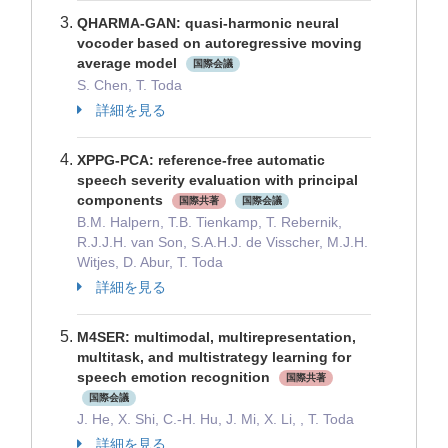
QHARMA-GAN: quasi-harmonic neural
vocoder based on autoregressive moving
average model
国際会議
S. Chen, T. Toda
詳細を見る
XPPG-PCA: reference-free automatic
speech severity evaluation with principal
components
国際共著
国際会議
B.M. Halpern, T.B. Tienkamp, T. Rebernik,
R.J.J.H. van Son, S.A.H.J. de Visscher, M.J.H.
Witjes, D. Abur, T. Toda
詳細を見る
M4SER: multimodal, multirepresentation,
multitask, and multistrategy learning for
speech emotion recognition
国際共著
国際会議
J. He, X. Shi, C.-H. Hu, J. Mi, X. Li, , T. Toda
詳細を見る