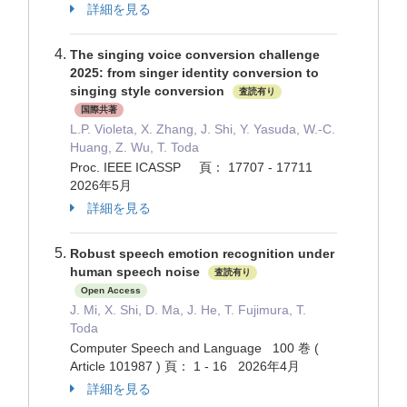
詳細を見る
The singing voice conversion challenge
2025: from singer identity conversion to
singing style conversion
査読有り
国際共著
L.P. Violeta, X. Zhang, J. Shi, Y. Yasuda, W.-C.
Huang, Z. Wu, T. Toda
Proc. IEEE ICASSP 頁： 17707 - 17711
2026年5月
詳細を見る
Robust speech emotion recognition under
human speech noise
査読有り
Open Access
J. Mi, X. Shi, D. Ma, J. He, T. Fujimura, T.
Toda
Computer Speech and Language 100 巻 (
Article 101987 ) 頁： 1 - 16 2026年4月
詳細を見る