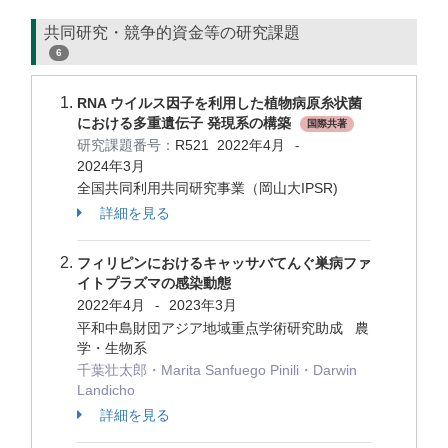
共同研究・競争的資金等の研究課題
6
RNA ウイルス因子を利用した植物病原糸状菌
における多重遺伝子 発現系の構築
国際共著
研究課題番号：
R521
2022年4月
-
2024年3月
全国共同利用共同研究事業（岡山大IPSR)
詳細を見る
フィリピンにおけるキャッサバてんぐ巣病ファ
イトプラズマの感染動態
2022年4月
2023年3月
-
平和中島財団アジア地域重点学術研究助成 農
学・生物系
千葉壮太郎・Marita Sanfuego Pinili・Darwin
Landicho
詳細を見る