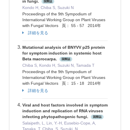
in fungi.
国際誌
Kondo H, Chiba S, Suzuki N
Proceedings of the 9th Sympodium of
International Working Group on Plant Viruses
with Fungal Vectors 頁： 55 - 57 2014年
詳細を見る
Mutational analysis of BNYVV p25 protein
for symptom induction in systemic host
Beta macrocarpa.
国際誌
Chiba S, Kondo H, Suzuki N, Tamada T
Proceedings of the 9th Sympodium of
International Working Group on Plant Viruses
with Fungal Vectors 頁： 15 - 18 2014年
詳細を見る
Viral and host factors involved in symptom
induction and replication of RNA viruses
infecting phytopathogenic fungi.
国際誌
Salaipeth, L, Lin, Y.-H, Eusebio-Cope, A,
Tanaka, T, Chiba, S, Suzuki, N