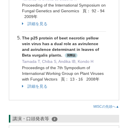
Proceeding of the International Symposium on
Fungal Genetics and Genomics 頁： 92 - 94
2009年
詳細を見る
The p25 protein of beet necrotic yellow
vein virus has a dual role as avirulence
and avirulence determinant in leaves of
Beta vurgalis plants.
国際誌
Tamada T, Chiba S, Andika IB, Kondo H
Proceedings of the 7th Sympodium of
International Working Group on Plant Viruses
with Fungal Vectors 頁： 13 - 16 2008年
詳細を見る
MISCの先頭へ▲
講演・口頭発表等
2