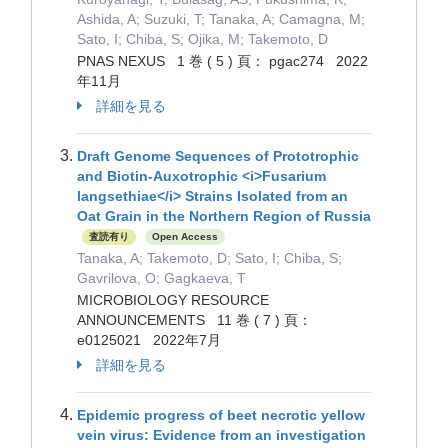
Ashida, A; Suzuki, T; Tanaka, A; Camagna, M;
Sato, I; Chiba, S; Ojika, M; Takemoto, D
PNAS NEXUS 1 巻 ( 5 ) 頁： pgac274 2022
年11月
詳細を見る
Draft Genome Sequences of Prototrophic
and Biotin-Auxotrophic <i>Fusarium
langsethiae</i> Strains Isolated from an
Oat Grain in the Northern Region of Russia
査読有り
Open Access
Tanaka, A; Takemoto, D; Sato, I; Chiba, S;
Gavrilova, O; Gagkaeva, T
MICROBIOLOGY RESOURCE
ANNOUNCEMENTS 11 巻 ( 7 ) 頁：
e0125021 2022年7月
詳細を見る
Epidemic progress of beet necrotic yellow
vein virus: Evidence from an investigation