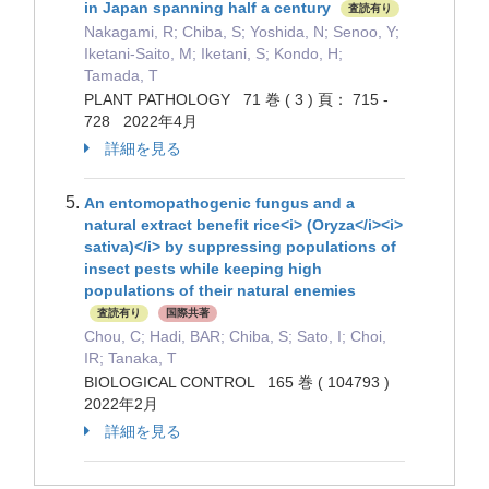
in Japan spanning half a century
査読有り
Nakagami, R; Chiba, S; Yoshida, N; Senoo, Y;
Iketani-Saito, M; Iketani, S; Kondo, H;
Tamada, T
PLANT PATHOLOGY 71 巻 ( 3 ) 頁： 715 -
728 2022年4月
詳細を見る
An entomopathogenic fungus and a
natural extract benefit rice<i> (Oryza</i><i>
sativa)</i> by suppressing populations of
insect pests while keeping high
populations of their natural enemies
査読有り
国際共著
Chou, C; Hadi, BAR; Chiba, S; Sato, I; Choi,
IR; Tanaka, T
BIOLOGICAL CONTROL 165 巻 ( 104793 )
2022年2月
詳細を見る