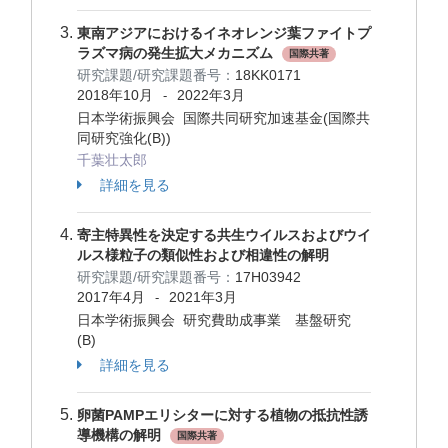
東南アジアにおけるイネオレンジ葉ファイトプ
ラズマ病の発生拡大メカニズム
国際共著
研究課題/研究課題番号：
18KK0171
2018年10月
2022年3月
-
日本学術振興会 国際共同研究加速基金(国際共
同研究強化(B))
千葉壮太郎
詳細を見る
寄主特異性を決定する共生ウイルスおよびウイ
ルス様粒子の類似性および相違性の解明
研究課題/研究課題番号：
17H03942
2017年4月
2021年3月
-
日本学術振興会 研究費助成事業 基盤研究
(B)
詳細を見る
卵菌PAMPエリシターに対する植物の抵抗性誘
導機構の解明
国際共著