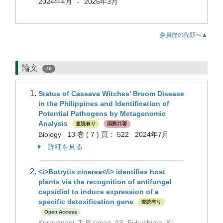
2024年4月
2026年3月
-
委員歴の先頭へ▲
論文
70
Status of Cassava Witches’ Broom Disease
in the Philippines and Identification of
Potential Pathogens by Metagenomic
Analysis
査読有り
国際共著
Biology 13 巻 ( 7 ) 頁： 522 2024年7月
詳細を見る
<i>Botrytis cinerea</i> identifies host
plants via the recognition of antifungal
capsidiol to induce expression of a
specific detoxification gene
査読有り
Open Access
Kuroyanagi, T; Bulasag, AS; Fukushima, K;