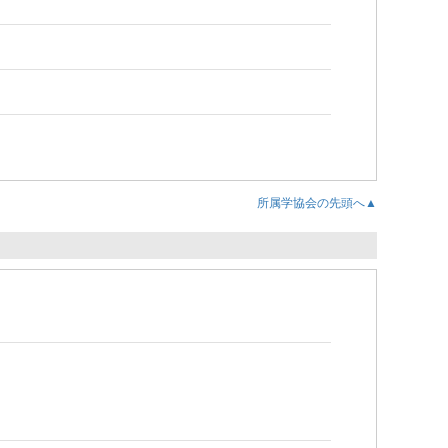
所属学協会の先頭へ▲
員