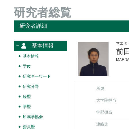
研究者総覧
研究者詳細
マエダ
基本情報
前
基本情報
◆
MAEDA
学位
◆
研究キーワード
◆
研究分野
◆
所属
経歴
◆
大学院担当
学歴
◆
学部担当
所属学協会
◆
連絡先
委員歴
◆