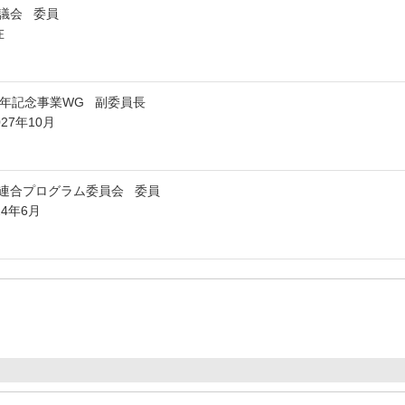
協議会 委員
在
周年記念事業WG 副委員長
027年10月
連合プログラム委員会 委員
24年6月