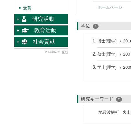
ホームページ
受賞
◆
研究活動
学位
3
教育活動
社会貢献
博士(理学) （ 2
2026/07/21 更新
修士(理学) （ 2
学士(理学) （ 2
研究キーワード
2
地震波解析
火山