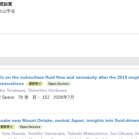
奨励賞
本火山学会
ls on the subsurface fluid flow and seismicity after the 2014 erup
bservations
査読有り
Open Access
ko Terakawa, Shinichiro Horikawa
 and Space 78 巻 頁： 152 2026年7月
uake near Mount Ontake, central Japan: insights into fluid-driven 
査読有り
Open Access
 Yuta Maeda, Yoshiko Yamanaka, Takeshi Matsushima, Jun Oikawa, Ha