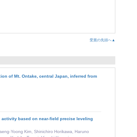
受賞の先頭へ▲
tion of Mt. Ontake, central Japan, inferred from
activity based on near-field precise leveling
eng-Yoong Kim, Shinichiro Horikawa, Haruno