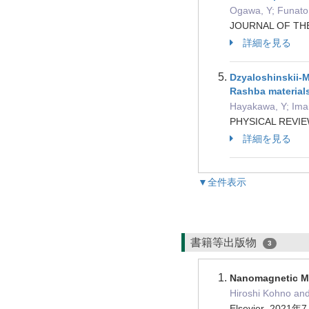
Ogawa, Y; Funato,
JOURNAL OF THE
詳細を見る
Dzyaloshinskii-M
Rashba material
Hayakawa, Y; Imai
PHYSICAL REVIE
詳細を見る
▼全件表示
書籍等出版物
3
Nanomagnetic Ma
Hiroshi Kohno an
Elsevier 2021年