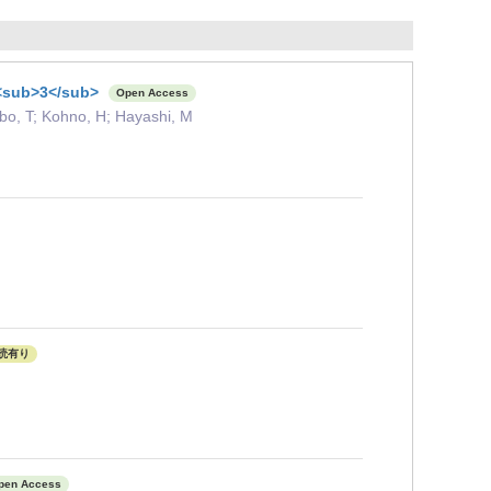
e<sub>3</sub>
Open Access
bo, T; Kohno, H; Hayashi, M
読有り
pen Access