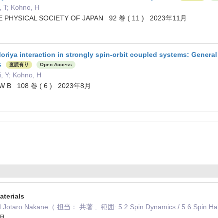
 T; Kohno, H
 PHYSICAL SOCIETY OF JAPAN 92 巻 ( 11 ) 2023年11月
oriya interaction in strongly spin-orbit coupled systems: General
s
査読有り
Open Access
, Y; Kohno, H
W B 108 巻 ( 6 ) 2023年8月
terials
d Jotaro Nakane（ 担当： 共著 , 範囲: 5.2 Spin Dynamics / 5.6 Spin Hall
7月