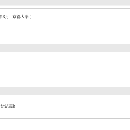
1年3月 京都大学 ）
ス
/ 物性理論