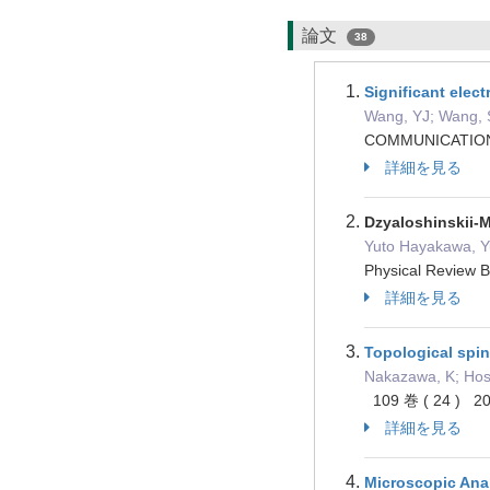
論文
38
Significant ele
Wang, YJ; Wang, S
COMMUNICATION
詳細を見る
Dzyaloshinskii-M
Yuto Hayakawa, Y
Physical Review
詳細を見る
Topological spin 
Nakazawa, K; Hosh
109 巻 ( 24 ) 
詳細を見る
Microscopic Anal