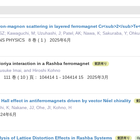
ctron-magnon scattering in layered ferromagnet Cr<sub>2</sub>T
Z; Kawaguchi, M; Uzuhashi, J; Patel, AK; Nawa, K; Sakuraba, Y; Ohku
S PHYSICS 8 巻 ( 1 ) 2025年6月
oriya interaction in a Rashba ferromagnet
査読有り
usuke Imai, and Hiroshi Kohno
 B 111 巻 ( 10 ) 頁： 104414 1 - 104414 15 2025年3月
Hall effect in antiferromagnets driven by vector Néel chirality
査
i, K; Nakane, JJ; Ohe, JI; Kohno, H
2024年6月
ysis of Lattice Distortion Effects in Rashba Systems
査読有り
O