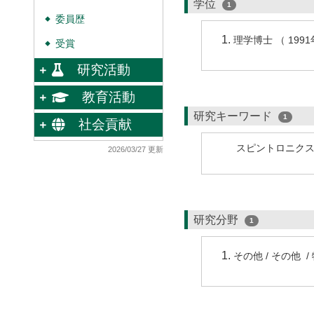
学位
1
委員歴
◆
理学博士 （ 199
受賞
◆
研究活動
教育活動
研究キーワード
1
社会貢献
スピントロニク
2026/03/27 更新
研究分野
1
その他 / その他 