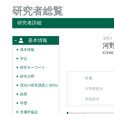
研究者総覧
研究者詳細
コウノ
基本情報
河
基本情報
◆
KOHNO 
学位
◆
研究キーワード
◆
研究分野
◆
所属
現在の研究課題とSDGs
◆
大学院担当
経歴
◆
学部担当
学歴
◆
所属学協会
◆