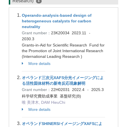
Research)
6
Operando-analysis-based design of
heterogeneous catalysts for carbon
neutrality
Grant number：
23K20034
2023.11
-
2030.3
Grants-in-Aid for Scientific Research Fund for
the Promotion of Joint International Research
(International Leading Research )
More details
オペランド三次元XAFS分光イメージングによ
る活性固体材料の新奇反応現象解明
Grant number：
22H02031
2022.4
2025.3
-
科学研究費助成事業 基盤研究(B)
唯 美津木, DAM HieuChi
More details
オペランドSHINERS/イメージングXAFSによ