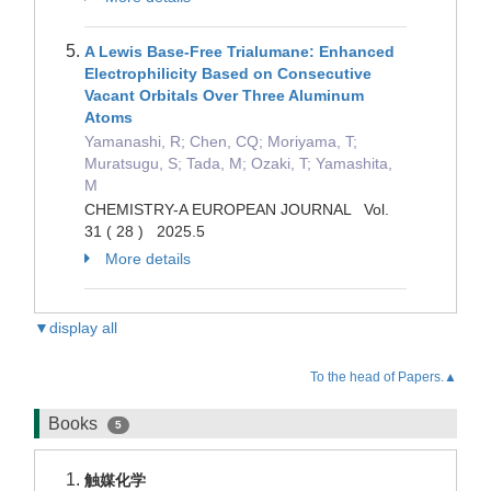
A Lewis Base-Free Trialumane: Enhanced
Electrophilicity Based on Consecutive
Vacant Orbitals Over Three Aluminum
Atoms
Yamanashi, R; Chen, CQ; Moriyama, T;
Muratsugu, S; Tada, M; Ozaki, T; Yamashita,
M
CHEMISTRY-A EUROPEAN JOURNAL Vol.
31 ( 28 ) 2025.5
More details
▼display all
To the head of Papers.▲
Books
5
触媒化学