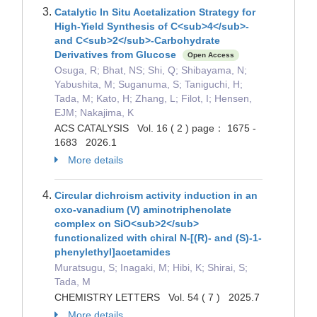
Catalytic In Situ Acetalization Strategy for
High-Yield Synthesis of C<sub>4</sub>-
and C<sub>2</sub>-Carbohydrate
Derivatives from Glucose
Open Access
Osuga, R; Bhat, NS; Shi, Q; Shibayama, N;
Yabushita, M; Suganuma, S; Taniguchi, H;
Tada, M; Kato, H; Zhang, L; Filot, I; Hensen,
EJM; Nakajima, K
ACS CATALYSIS Vol. 16 ( 2 ) page： 1675 -
1683 2026.1
More details
Circular dichroism activity induction in an
oxo-vanadium (V) aminotriphenolate
complex on SiO<sub>2</sub>
functionalized with chiral N-[(R)- and (S)-1-
phenylethyl]acetamides
Muratsugu, S; Inagaki, M; Hibi, K; Shirai, S;
Tada, M
CHEMISTRY LETTERS Vol. 54 ( 7 ) 2025.7
More details