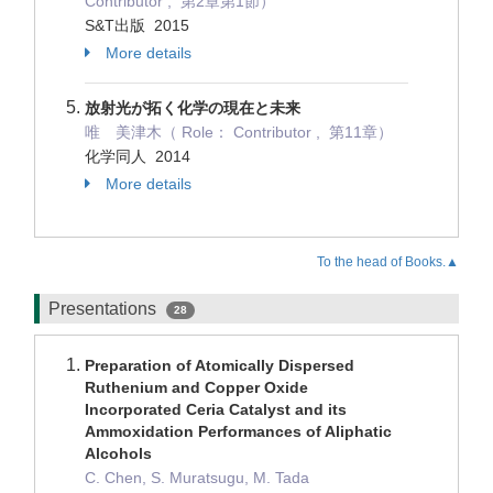
Contributor , 第2章第1節）
S&T出版 2015
More details
放射光が拓く化学の現在と未来
唯 美津木（ Role： Contributor , 第11章）
化学同人 2014
More details
To the head of Books.▲
Presentations
28
Preparation of Atomically Dispersed
Ruthenium and Copper Oxide
Incorporated Ceria Catalyst and its
Ammoxidation Performances of Aliphatic
Alcohols
C. Chen, S. Muratsugu, M. Tada