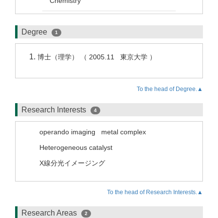
Chemistry
Degree
1
博士（理学） （ 2005.11 東京大学 ）
To the head of Degree.▲
Research Interests
4
operando imaging
metal complex
Heterogeneous catalyst
X線分光イメージング
To the head of Research Interests.▲
Research Areas
2