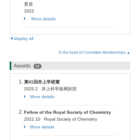
委員
2022
More details
▼display all
To the head of Committee Memberships.▲
Awards
12
第41回井上学術賞
2025.2 井上科学振興財団
More details
Fellow of the Royal Society of Chemistry
2022.10 Royal Society of Chemistry
More details