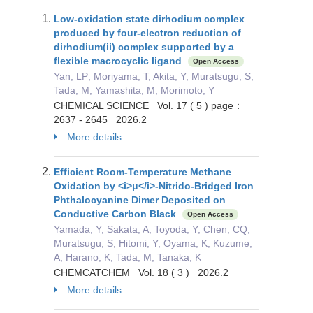
Low-oxidation state dirhodium complex
produced by four-electron reduction of
dirhodium(ii) complex supported by a
flexible macrocyclic ligand
Open Access
Yan, LP; Moriyama, T; Akita, Y; Muratsugu, S;
Tada, M; Yamashita, M; Morimoto, Y
CHEMICAL SCIENCE Vol. 17 ( 5 ) page：
2637 - 2645 2026.2
More details
Efficient Room-Temperature Methane
Oxidation by <i>μ</i>-Nitrido-Bridged Iron
Phthalocyanine Dimer Deposited on
Conductive Carbon Black
Open Access
Yamada, Y; Sakata, A; Toyoda, Y; Chen, CQ;
Muratsugu, S; Hitomi, Y; Oyama, K; Kuzume,
A; Harano, K; Tada, M; Tanaka, K
CHEMCATCHEM Vol. 18 ( 3 ) 2026.2
More details