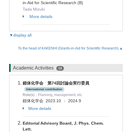
in-Aid for Scientific Research (B)
Tada Mizuki
More details
▼display all
To the head of KAKENHI (Grants-in-Aid for Scientific Research).▲
Academic Activities
13
錯体化学会 第74回討論会実行委員
International contribution
Role(s)：
Planning, management, etc.
錯体化学会
2023.10
2024.9
-
More details
Editorial Advisory Board, J. Phys. Chem.
Lett.