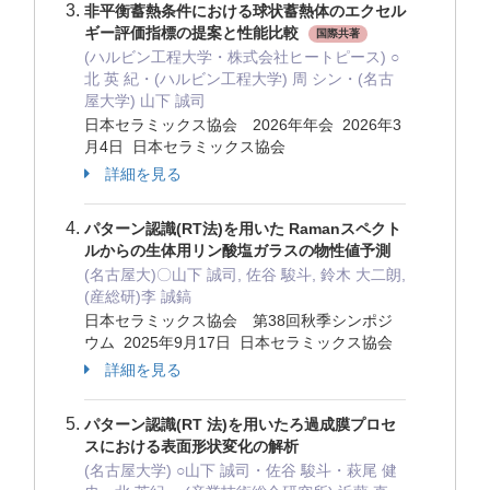
非平衡蓄熱条件における球状蓄熱体のエクセル
ギー評価指標の提案と性能比較
国際共著
(ハルビン工程大学・株式会社ヒートピース) ○
北 英 紀・(ハルビン工程大学) 周 シン・(名古
屋大学) 山下 誠司
日本セラミックス協会 2026年年会 2026年3
月4日 日本セラミックス協会
詳細を見る
パターン認識(RT法)を用いた Ramanスペクト
ルからの生体用リン酸塩ガラスの物性値予測
(名古屋大)〇山下 誠司, 佐谷 駿斗, 鈴木 大二朗,
(産総研)李 誠鎬
日本セラミックス協会 第38回秋季シンポジ
ウム 2025年9月17日 日本セラミックス協会
詳細を見る
パターン認識(RT 法)を用いたろ過成膜プロセ
スにおける表面形状変化の解析
(名古屋大学) ○山下 誠司・佐谷 駿斗・萩尾 健