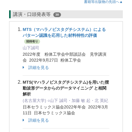
書籍等出版物の先頭へ▲
講演・口頭発表等
38
MTS（マハラノビスタグチシステム）による
パターン認識を応用した材料特性の評価
招待有り
山下誠司
2022年度 粉体工学会中部談話会 見学講演
会 2022年9月27日 粉体工学会
詳細を見る
MTS(マハラノビスタグチシステム)を用いた摺
動波形データからのデータマイニング と相関
解析
(名古屋大学) ○山下 誠司・加藤 敏 起・北 英紀
日本セラミックス協会2022年年会 2022年3月
11日 日本セラミックス協会
詳細を見る