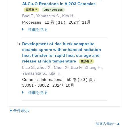
Al-Cu-O Reactions in Al2O3 Ceramics
査読有り
Open Access
Bao F., Yamashita S., Kita H.
Processes 12 巻 ( 11 ) 2024年11月
詳細を見る
Development of rice husk composite
ceramic sphere with enhanced radiation
heat transfer for rapid heat storage and
release at high temperature
査読有り
Liao S., Zhou X., Chen X., Bao F., Zhang H.,
Yamashita S., Kita H.
Ceramics International 50 巻 ( 20 ) 頁：
38051 - 38062 2024年10月
詳細を見る
▼全件表示
論文の先頭へ▲