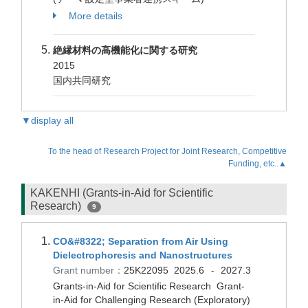
More details
絶縁材料の高機能化に関する研究
2015
国内共同研究
▼display all
To the head of Research Project for Joint Research, Competitive
Funding, etc..▲
KAKENHI (Grants-in-Aid for Scientific
Research)
9
CO&#8322; Separation from Air Using
Dielectrophoresis and Nanostructures
Grant number：
25K22095
2025.6
2027.3
-
Grants-in-Aid for Scientific Research Grant-
in-Aid for Challenging Research (Exploratory)