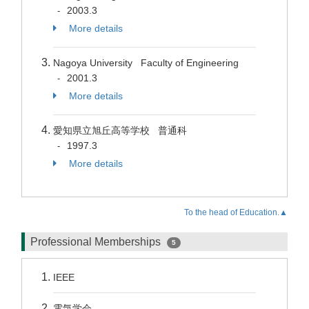
2003.3
-
More details
Nagoya University Faculty of Engineering
2001.3
-
More details
愛知県立旭丘高等学校 普通科
1997.3
-
More details
To the head of Education.▲
Professional Memberships
5
IEEE
電気学会