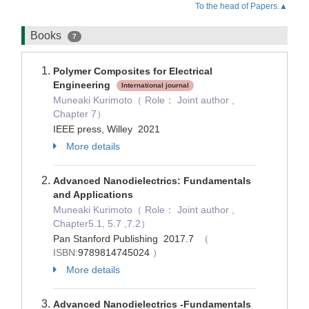
To the head of Papers.▲
Books
7
Polymer Composites for Electrical
Engineering
International journal
Muneaki Kurimoto（ Role： Joint author ,
Chapter 7）
IEEE press, Willey 2021
More details
Advanced Nanodielectrics: Fundamentals
and Applications
Muneaki Kurimoto（ Role： Joint author ,
Chapter5.1, 5.7 ,7.2）
Pan Stanford Publishing 2017.7
（
ISBN:
9789814745024
）
More details
Advanced Nanodielectrics -Fundamentals