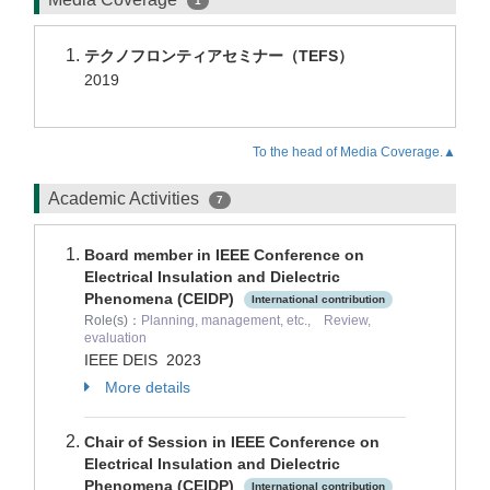
1
テクノフロンティアセミナー（TEFS）
2019
To the head of Media Coverage.▲
Academic Activities
7
Board member in IEEE Conference on
Electrical Insulation and Dielectric
Phenomena (CEIDP)
International contribution
Role(s)：
Planning, management, etc., Review,
evaluation
IEEE DEIS
2023
More details
Chair of Session in IEEE Conference on
Electrical Insulation and Dielectric
Phenomena (CEIDP)
International contribution