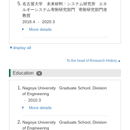
名古屋大学 未来材料・システム研究所 エネ
ルギーシステム寄附研究部門 寄附研究部門准
教授
2018.4
2020.3
-
More details
▼display all
To the head of Research History.▲
Education
4
Nagoya University Graduate School, Division
of Engineering
2010.3
-
More details
Nagoya University Graduate School, Division
of Engineering