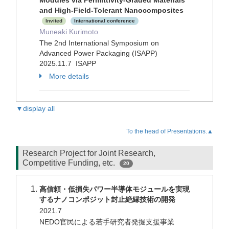
Modules via Permittivity-Graded Materials
and High-Field-Tolerant Nanocomposites
Invited
International conference
Muneaki Kurimoto
The 2nd International Symposium on
Advanced Power Packaging (ISAPP)
2025.11.7 ISAPP
More details
▼display all
To the head of Presentations.▲
Research Project for Joint Research,
Competitive Funding, etc.
20
高信頼・低損失パワー半導体モジュールを実現
するナノコンポジット封止絶縁技術の開発
2021.7
NEDO官民による若手研究者発掘支援事業