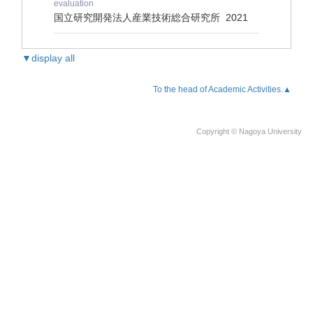
evaluation
国立研究開発法人産業技術総合研究所
2021
▼display all
To the head of Academic Activities.▲
Copyright © Nagoya University