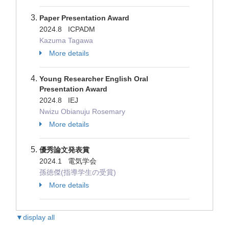
Paper Presentation Award
2024.8 ICPADM
Kazuma Tagawa
More details
Young Researcher English Oral
Presentation Award
2024.8 IEJ
Nwizu Obianuju Rosemary
More details
優秀論文発表賞
2024.1 電気学会
孫徳傑(指導学生の受賞)
More details
▼display all