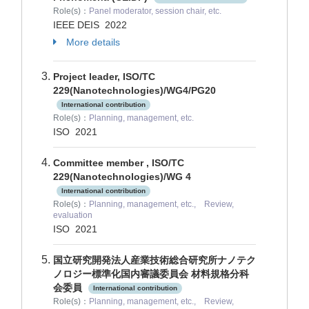
Role(s)：
Panel moderator, session chair, etc.
IEEE DEIS
2022
More details
Project leader, ISO/TC
229(Nanotechnologies)/WG4/PG20
International contribution
Role(s)：
Planning, management, etc.
ISO
2021
Committee member , ISO/TC
229(Nanotechnologies)/WG 4
International contribution
Role(s)：
Planning, management, etc., Review,
evaluation
ISO
2021
国立研究開発法人産業技術総合研究所ナノテク
ノロジー標準化国内審議委員会 材料規格分科
会委員
International contribution
Role(s)：
Planning, management, etc., Review,