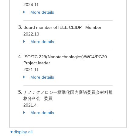
2024.11
More details
Board member of IEEE CEIDP Member
2022.10
More details
ISO/TC 229(Nanotechnologies)/WG4/PG20
Project leader
2021.11
More details
ナノテクノロジー標準化国内審議委員会材料規
格分科会 委員
2021.4
More details
▼display all