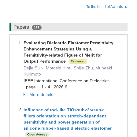
To the head of Awards.▲
Papers
171
Evaluating Dielectric Elastomer Permittivity
Enhancement Strategies Using a
Permittivity-related Figure of Merit for
Output Performance
Reviewed
Dejie SUN, Motoshi Hirai, Shijie Zhu, Muneaki
Kurimoto
IEEE International Conference on Dielectrics
page： 1 - 4 2026.6
More details
Influence of rod-like TiO<sub>2</sub>
fillers orientation on stretch-dependent
permittivity and power generation of
silicone rubber-based dielectric elastomer
Open Access