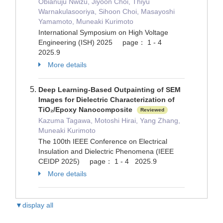
Obianuju Nwizu, Jiyoon Choi, Thiyu
Warnakulasooriya, Sihoon Choi, Masayoshi
Yamamoto, Muneaki Kurimoto
International Symposium on High Voltage
Engineering (ISH) 2025 page： 1 - 4
2025.9
More details
Deep Learning-Based Outpainting of SEM
Images for Dielectric Characterization of
TiO₂/Epoxy Nanocomposite
Reviewed
Kazuma Tagawa, Motoshi Hirai, Yang Zhang,
Muneaki Kurimoto
The 100th IEEE Conference on Electrical
Insulation and Dielectric Phenomena (IEEE
CEIDP 2025) page： 1 - 4 2025.9
More details
▼display all