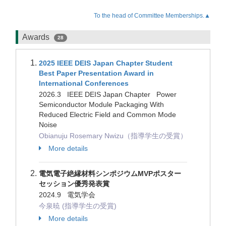
To the head of Committee Memberships.▲
Awards
28
2025 IEEE DEIS Japan Chapter Student
Best Paper Presentation Award in
International Conferences
2026.3 IEEE DEIS Japan Chapter Power
Semiconductor Module Packaging With
Reduced Electric Field and Common Mode
Noise
Obianuju Rosemary Nwizu（指導学生の受賞）
More details
電気電子絶縁材料シンポジウムMVPポスター
セッション優秀発表賞
2024.9 電気学会
今泉暁 (指導学生の受賞)
More details