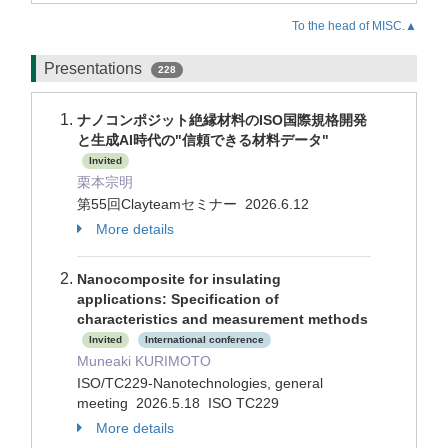
To the head of MISC.▲
Presentations
228
ナノコンポジット絶縁材料のISO国際規格開発
と生成AI時代の"信頼できる材料データ"
Invited
栗本宗明
第55回Clayteamセミナー 2026.6.12
More details
Nanocomposite for insulating
applications: Specification of
characteristics and measurement methods
Invited
International conference
Muneaki KURIMOTO
ISO/TC229-Nanotechnologies, general
meeting 2026.5.18 ISO TC229
More details