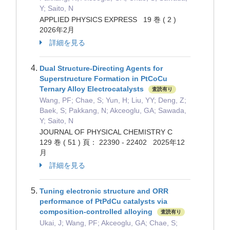
Y; Saito, N
APPLIED PHYSICS EXPRESS 19 巻 ( 2 )
2026年2月
詳細を見る
Dual Structure-Directing Agents for
Superstructure Formation in PtCoCu
Ternary Alloy Electrocatalysts
査読有り
Wang, PF; Chae, S; Yun, H; Liu, YY; Deng, Z;
Baek, S; Pakkang, N; Akceoglu, GA; Sawada,
Y; Saito, N
JOURNAL OF PHYSICAL CHEMISTRY C
129 巻 ( 51 ) 頁： 22390 - 22402 2025年12
月
詳細を見る
Tuning electronic structure and ORR
performance of PtPdCu catalysts via
composition-controlled alloying
査読有り
Ukai, J; Wang, PF; Akceoglu, GA; Chae, S;