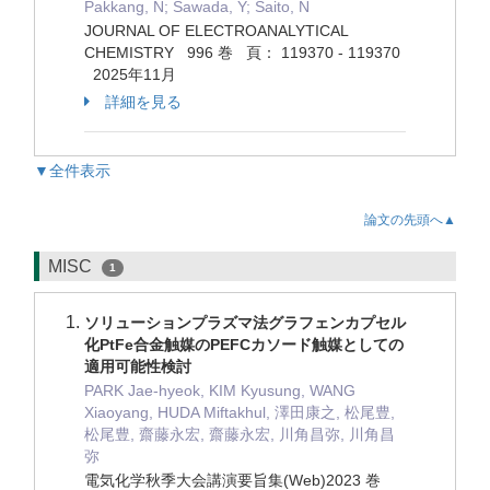
Pakkang, N; Sawada, Y; Saito, N
JOURNAL OF ELECTROANALYTICAL
CHEMISTRY 996 巻 頁： 119370 - 119370
2025年11月
詳細を見る
▼全件表示
論文の先頭へ▲
MISC
1
ソリューションプラズマ法グラフェンカプセル
化PtFe合金触媒のPEFCカソード触媒としての
適用可能性検討
PARK Jae-hyeok, KIM Kyusung, WANG
Xiaoyang, HUDA Miftakhul, 澤田康之, 松尾豊,
松尾豊, 齋藤永宏, 齋藤永宏, 川角昌弥, 川角昌
弥
電気化学秋季大会講演要旨集(Web)2023 巻