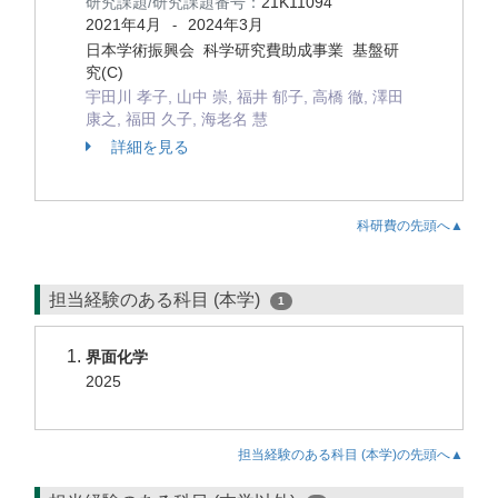
研究課題/研究課題番号：
21K11094
2021年4月
2024年3月
-
日本学術振興会 科学研究費助成事業 基盤研
究(C)
宇田川 孝子, 山中 崇, 福井 郁子, 高橋 徹, 澤田
康之, 福田 久子, 海老名 慧
詳細を見る
科研費の先頭へ▲
担当経験のある科目 (本学)
1
界面化学
2025
担当経験のある科目 (本学)の先頭へ▲