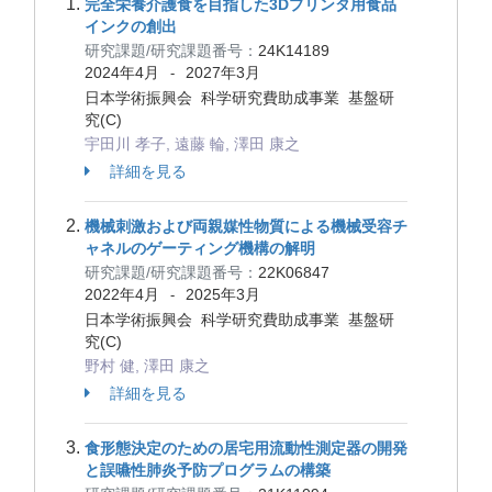
完全栄養介護食を目指した3Dプリンタ用食品
インクの創出
研究課題/研究課題番号：
24K14189
2024年4月
2027年3月
-
日本学術振興会 科学研究費助成事業 基盤研
究(C)
宇田川 孝子, 遠藤 輪, 澤田 康之
詳細を見る
機械刺激および両親媒性物質による機械受容チ
ャネルのゲーティング機構の解明
研究課題/研究課題番号：
22K06847
2022年4月
2025年3月
-
日本学術振興会 科学研究費助成事業 基盤研
究(C)
野村 健, 澤田 康之
詳細を見る
食形態決定のための居宅用流動性測定器の開発
と誤嚥性肺炎予防プログラムの構築