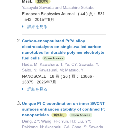
MscL
査読有り
Yasuyuki Sawada and Masahiro Sokabe
European Biophysics Journal ( 44 ) 頁： 531
- 543 2015年8月
詳細を見る
Carbon-encapsulated PtPd alloy
electrocatalysts on single-walled carbon
nanotubes for durable polymer electrolyte
fuel cells
Open Access
Huda, M; Kawahara, T; Yu, CY; Sawada, Y;
Saito, N; Kawasumi, M; Matsuo, Y
NANOSCALE 18 巻 ( 26 ) 頁： 13866 -
13875 2026年7月
詳細を見る
Unique Pt-C coordination on inner SWCNT
surfaces enhances stability of confined Pt
nanoparticles
査読有り
Open Access
Deng, ZY; Wang, PF; Yun, HJ; Liu, YY;
Pakkang, N; Akceoglu, GA; Chae, S; Sawada,