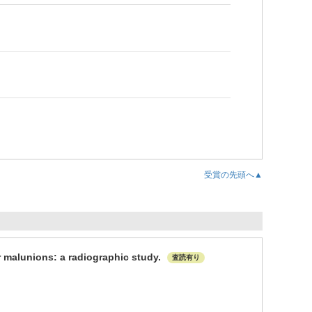
受賞の先頭へ▲
or malunions: a radiographic study.
査読有り