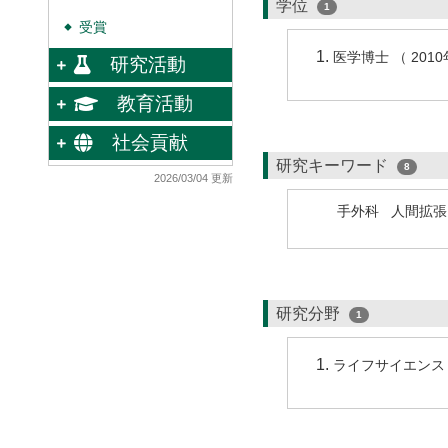
学位
1
受賞
◆
医学博士 （ 201
研究活動
教育活動
社会貢献
研究キーワード
8
2026/03/04 更新
手外科
人間拡張
研究分野
1
ライフサイエンス /