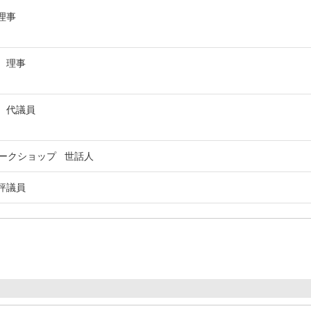
理事
 理事
 代議員
ークショップ 世話人
評議員