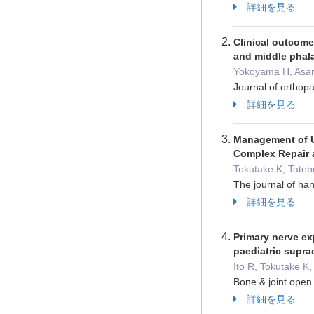
詳細を見る
Clinical outcome
and middle phala
Yokoyama H, Asan
Journal of orthop
詳細を見る
Management of Ul
Complex Repair 
Tokutake K, Tate
The journal of h
詳細を見る
Primary nerve ex
paediatric supra
Ito R, Tokutake K
Bone & joint op
詳細を見る