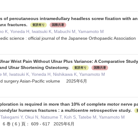
s of percutaneous intramedullary headless screw fixation with an
nx fractures.
査読有り
国際共著
o K, Yoneda H, Iwatsuki K, Mabuchi M, Yamamoto M
aedic science : official journal of the Japanese Orthopaedic Associ
nar Wrist Pain Without Ulnar Plus Variance: A Comparative Study 
and Ulnar Shortening Osteotomy.
査読有り
国際共著
be M, Iwatsuki K, Yoneda H, Nishikawa K, Yamamoto M
and surgery Asian-Pacific volume 2025年6月
ploration is required in more than 10% of complete motor nerve pa
condylar humerus fractures : a multicentre retrospective study.
, Takegami Y, Okui N, Natsume T, Koh S, Tatebe M, Yamamoto M
en 6 巻 ( 6 ) 頁： 609 - 617 2025年6月