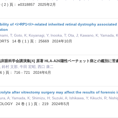
 ( 2 ) 頁： e0318857 2025年2月
ility of <i>RP1</i>-related inherited retinal dystrophy associated 
tion
ami, T; Goto, K; Koyanagi, Y; Inooka, T; Ota, J; Kawano, K; Yamada, K
PORTS 14 巻 ( 1 ) 頁： 25669 2024年10月
臨床眼科学会講演集[4] 原著 HLA-A26陽性ベーチェット病との鑑別に
, 鈴村 文那, 牛田 宏昭, 西口 康二
 ) 頁： 716 - 721 2024年6月
trolyte after vitrectomy surgery may affect the results of forensic
ra, A; Yamada, K; Shimizu, H; Suzuki, A; Ishikawa, Y; Kikuchi, R; Nish
LOGY 24 巻 ( 1 ) 頁： 219 2024年5月