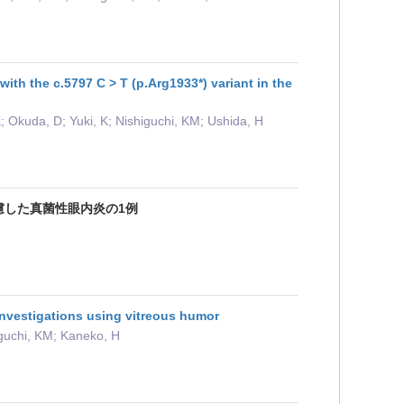
with the c.5797 C > T (p.Arg1933*) variant in the
; Okuda, D; Yuki, K; Nishiguchi, KM; Ushida, H
苦慮した真菌性眼内炎の1例
 investigations using vitreous humor
iguchi, KM; Kaneko, H