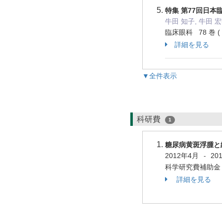
特集 第77回日本
牛田 知子, 牛田 宏
臨床眼科 78 巻 ( 4
詳細を見る
▼全件表示
科研費
1
糖尿病黄斑浮腫と
2012年4月
20
-
科学研究費補助金 
詳細を見る