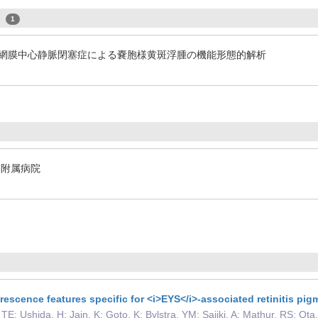
s
1
網膜中心静脈閉塞症による嚢胞様黄斑浮腫の機能形態的解析
部附属病院
escence features specific for <i>EYS</i>-associated retinitis pi
TE; Ushida, H; Jain, K; Goto, K; Bylstra, YM; Sajiki, A; Mathur, RS; Ot