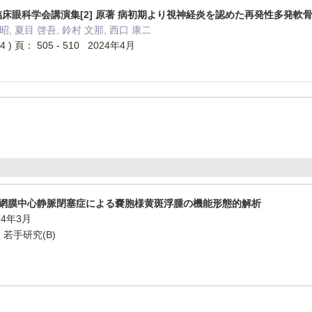
臨床眼科学会講演集[2] 原著 病初期より視神経炎を認めた再発性多発軟
昭, 夏目 啓吾, 鈴村 文那, 西口 康二
 ) 頁： 505 - 510 2024年4月
網膜中心静脈閉塞症による嚢胞様黄斑浮腫の機能形態的解析
14年3月
若手研究(B)