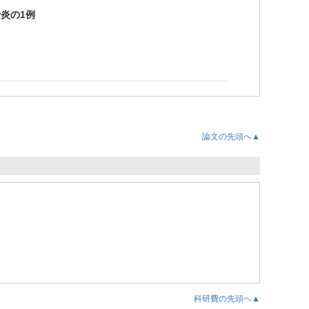
骨炎の1例
論文の先頭へ▲
科研費の先頭へ▲