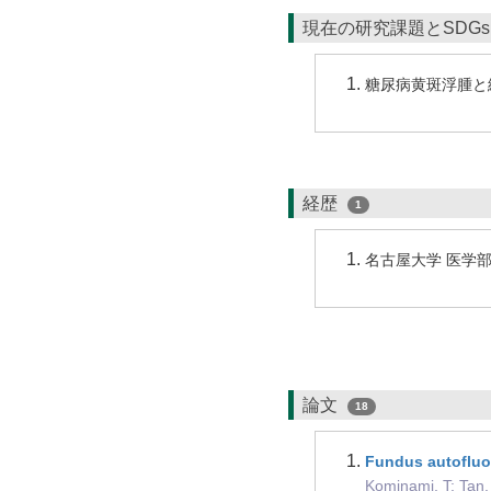
現在の研究課題とSDG
糖尿病黄斑浮腫と
経歴
1
名古屋大学 医学
論文
18
Fundus autofluor
Kominami, T; Tan, 