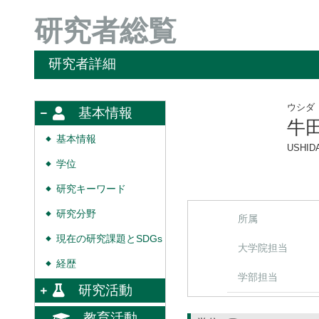
研究者総覧
研究者詳細
ウシダ
基本情報
牛
基本情報
◆
USHIDA
学位
◆
研究キーワード
◆
研究分野
◆
所属
現在の研究課題とSDGs
◆
大学院担当
経歴
◆
学部担当
研究活動
教育活動