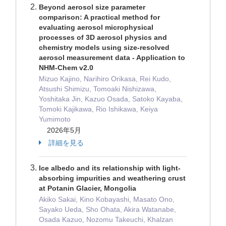
Beyond aerosol size parameter
comparison: A practical method for
evaluating aerosol microphysical
processes of 3D aerosol physics and
chemistry models using size-resolved
aerosol measurement data - Application to
NHM-Chem v2.0
Mizuo Kajino, Narihiro Orikasa, Rei Kudo,
Atsushi Shimizu, Tomoaki Nishizawa,
Yoshitaka Jin, Kazuo Osada, Satoko Kayaba,
Tomoki Kajikawa, Rio Ishikawa, Keiya
Yumimoto
2026年5月
詳細を見る
Ice albedo and its relationship with light-
absorbing impurities and weathering crust
at Potanin Glacier, Mongolia
Akiko Sakai, Kino Kobayashi, Masato Ono,
Sayako Ueda, Sho Ohata, Akira Watanabe,
Osada Kazuo, Nozomu Takeuchi, Khalzan