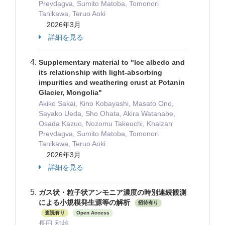
Prevdagva, Sumito Matoba, Tomonori
Tanikawa, Teruo Aoki
2026年3月
詳細を見る
Supplementary material to "Ice albedo and
its relationship with light-absorbing
impurities and weathering crust at Potanin
Glacier, Mongolia"
Akiko Sakai, Kino Kobayashi, Masato Ono,
Sayako Ueda, Sho Ohata, Akira Watanabe,
Osada Kazuo, Nozomu Takeuchi, Khalzan
Prevdagva, Sumito Matoba, Tomonori
Tanikawa, Teruo Aoki
2026年3月
詳細を見る
ガス状・粒子状アンモニア濃度の時別連続観測
による小規模発生源等の解析
招待有り
査読有り
Open Access
長田 和雄