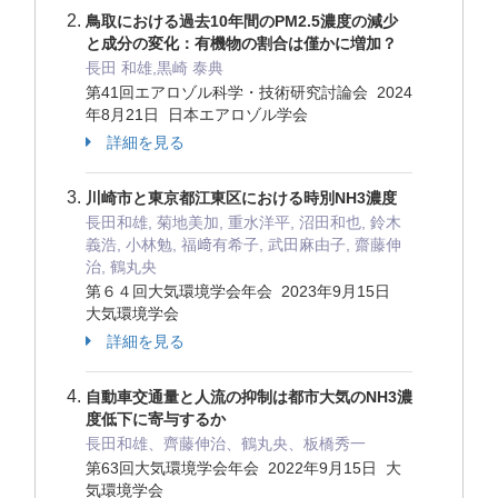
鳥取における過去10年間のPM2.5濃度の減少
と成分の変化：有機物の割合は僅かに増加？
長田 和雄,黒崎 泰典
第41回エアロゾル科学・技術研究討論会 2024
年8月21日 日本エアロゾル学会
詳細を見る
川崎市と東京都江東区における時別NH3濃度
長田和雄, 菊地美加, 重水洋平, 沼田和也, 鈴木
義浩, 小林勉, 福﨑有希子, 武田麻由子, 齋藤伸
治, 鶴丸央
第６４回大気環境学会年会 2023年9月15日
大気環境学会
詳細を見る
自動車交通量と人流の抑制は都市大気のNH3濃
度低下に寄与するか
長田和雄、齊藤伸治、鶴丸央、板橋秀一
第63回大気環境学会年会 2022年9月15日 大
気環境学会