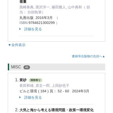
着量
黒崎泰典, 黒沢洋一, 篠田雅人, 山中典和（ 担
当： 分担執筆）
丸善出版 2016年3月
（
ISBN:
9784621300299
）
詳細を見る
▼全件表示
書籍等出版物の先頭へ▲
MISC
41
黄砂
招待有り
長田和雄, 原圭一郎, 上田紗也子
ビルと環境 ( 184 ) 頁： 52 - 60 2024年3月
詳細を見る
大気と海から考える環境問題・政策ー環境変化