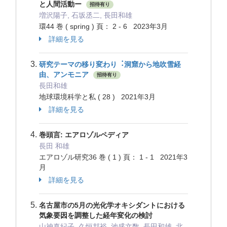
と人間活動ー
招待有り
増沢陽子, 石坂丞二, 長田和雄
環44 巻 ( spring ) 頁： 2 - 6 2023年3月
詳細を見る
研究テーマの移り変わり︓洞窟から地吹雪経
由、アンモニア
招待有り
長田和雄
地球環境科学と私 ( 28 ) 2021年3月
詳細を見る
巻頭言: エアロゾルペディア
長田 和雄
エアロゾル研究36 巻 ( 1 ) 頁： 1 - 1 2021年3
月
詳細を見る
名古屋市の5月の光化学オキシダントにおける
気象要因を調整した経年変化の検討
山神真紀子, 久恒邦裕, 池盛文数, 長田和雄, 北