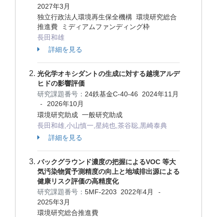
2027年3月
独立行政法人環境再生保全機構 環境研究総合
推進費 ミディアムファンディング枠
長田和雄
詳細を見る
光化学オキシダントの生成に対する越境アルデ
ヒドの影響評価
研究課題番号：
24鉄基金C-40-46
2024年11月
2026年10月
-
環境研究助成 一般研究助成
長田和雄,小山慎一,星純也,茶谷聡,黒崎泰典
詳細を見る
バックグラウンド濃度の把握によるVOC 等大
気汚染物質予測精度の向上と地域排出源による
健康リスク評価の高精度化
研究課題番号：
5MF-2203
2022年4月
-
2025年3月
環境研究総合推進費