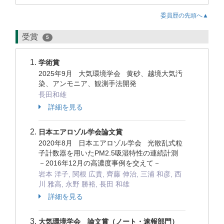
委員歴の先頭へ▲
受賞
5
学術賞
2025年9月 大気環境学会 黄砂、越境大気汚
染、アンモニア、観測手法開発
長田和雄
詳細を見る
日本エアロゾル学会論文賞
2020年8月 日本エアロゾル学会 光散乱式粒
子計数器を用いたPM2.5吸湿特性の連続計測
－2016年12月の高濃度事例を交えて－
岩本 洋子, 関根 広貴, 齊藤 伸治, 三浦 和彦, 西
川 雅高, 永野 勝裕, 長田 和雄
詳細を見る
大気環境学会 論文賞（ノート・速報部門）