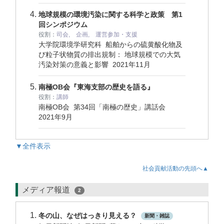
地球規模の環境汚染に関する科学と政策 第1
回シンポジウム
役割：
司会, 企画, 運営参加・支援
大学院環境学研究科 船舶からの硫黄酸化物及
び粒子状物質の排出規制： 地球規模での大気
汚染対策の意義と影響
2021年11月
南極OB会『東海支部の歴史を語る』
役割：
講師
南極OB会 第34回「南極の歴史」講話会
2021年9月
▼全件表示
社会貢献活動の先頭へ▲
メディア報道
2
冬の山、なぜはっきり見える？
新聞・雑誌