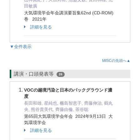
田敏廣
大気環境学会年会講演要旨集62nd (CD-ROM)
巻 2021年
詳細を見る
▼全件表示
MISCの先頭へ▲
講演・口頭発表等
26
VOCの越境汚染と日本のバックグラウンド濃
度
長田和雄, 星純也, 橳島智恵子, 齊藤伸治, 鶴丸
央, 熊谷貴美代, 齊藤由倫, 茶谷聡
第65回大気環境学会年会 2024年9月13日 大
気環境学会
詳細を見る