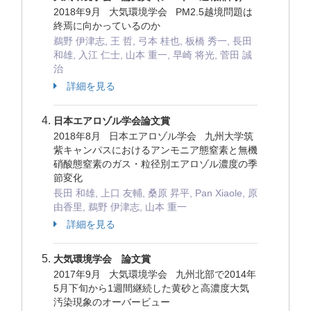
2018年9月 大気環境学会 PM2.5越境問題は
終焉に向かっているのか
鵜野 伊津志, 王 哲, 弓本 桂也, 板橋 秀一, 長田
和雄, 入江 仁士, 山本 重一, 早崎 将光, 菅田 誠
治
詳細を見る
日本エアロゾル学会論文賞
2018年8月 日本エアロゾル学会 九州大学筑
紫キャンパスにおけるアンモニア態窒素と無機
硝酸態窒素のガス・粒径別エアロゾル濃度の季
節変化
長田 和雄, 上口 友輔, 桑原 昇平, Pan Xiaole, 原
由香里, 鵜野 伊津志, 山本 重一
詳細を見る
大気環境学会 論文賞
2017年9月 大気環境学会 九州北部で2014年
5月下旬から1週間継続した黄砂と高濃度大気
汚染現象のオーバービュー