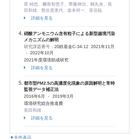
星 純也、橳島智恵子、齊藤伸治、鶴丸央、長
田和雄、熊谷貴美代、坂本祥一、茶谷聡
詳細を見る
硝酸アンモニウム含有粒子による新型越境汚染
メカニズムの解明
研究課題番号：
20鉄基金C-34-12
2021年11月
2022年10月
-
2021年度環境助成研究
詳細を見る
都市型PM2.5の高濃度化現象の原因解明と常時
監視データ補正法
2016年6月
2019年3月
-
環境研究総合推進費
長田和雄
詳細を見る
▼全件表示