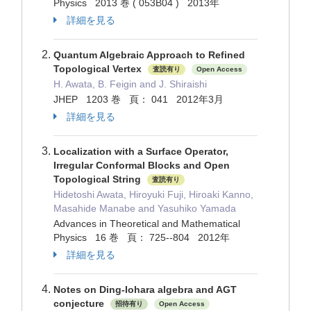
Physics 2013 巻 ( 053B04 ) 2013年
詳細を見る
Quantum Algebraic Approach to Refined
Topological Vertex
査読有り
Open Access
H. Awata, B. Feigin and J. Shiraishi
JHEP 1203 巻 頁： 041 2012年3月
詳細を見る
Localization with a Surface Operator,
Irregular Conformal Blocks and Open
Topological String
査読有り
Hidetoshi Awata, Hiroyuki Fuji, Hiroaki Kanno,
Masahide Manabe and Yasuhiko Yamada
Advances in Theoretical and Mathematical
Physics 16 巻 頁： 725--804 2012年
詳細を見る
Notes on Ding-Iohara algebra and AGT
conjecture
招待有り
Open Access