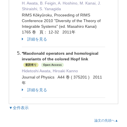
H. Awata, B. Feigin, A. Hoshino, M. Kanai, J.
Shiraishi, S. Yanagida
RIMS Kôkyûroku, Proceeding of RIMS
Conference 2010 "Diversity of the Theory of
Integrable Systems" (ed. Masahiro Kanai)
1765 巻 頁： 12-32 2011年
詳細を見る
*Macdonald operators and homological
invariants of the colored Hopf link
査読有り
Open Access
Hidetoshi Awata, Hiroaki Kanno
Journal of Physics A44 巻 ( 375201 ) 2011
年
詳細を見る
▼全件表示
論文の先頭へ▲