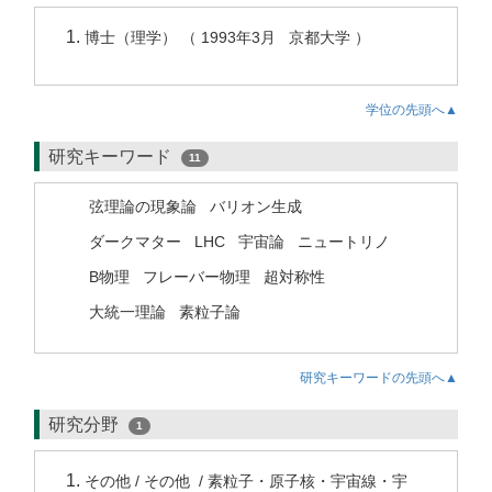
博士（理学） （ 1993年3月 京都大学 ）
学位の先頭へ▲
研究キーワード
11
弦理論の現象論
バリオン生成
ダークマター
LHC
宇宙論
ニュートリノ
B物理
フレーバー物理
超対称性
大統一理論
素粒子論
研究キーワードの先頭へ▲
研究分野
1
その他 / その他 / 素粒子・原子核・宇宙線・宇