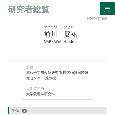
研究者総覧
メニュー
2026/04/17 更新
マエカワ ノブヒロ
前川 展祐
MAEKAWA, Nobuhiro
所属
素粒子宇宙起源研究所 暗黒物質国際研
究センター 准教授
大学院担当
大学院理学研究科
学位
1