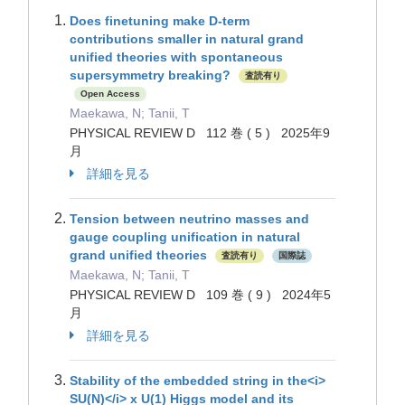
Does finetuning make D-term
contributions smaller in natural grand
unified theories with spontaneous
supersymmetry breaking?
査読有り
Open Access
Maekawa, N; Tanii, T
PHYSICAL REVIEW D 112 巻 ( 5 ) 2025年9
月
詳細を見る
Tension between neutrino masses and
gauge coupling unification in natural
grand unified theories
査読有り
国際誌
Maekawa, N; Tanii, T
PHYSICAL REVIEW D 109 巻 ( 9 ) 2024年5
月
詳細を見る
Stability of the embedded string in the<i>
SU(N)</i> x U(1) Higgs model and its