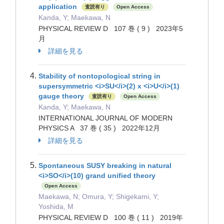
application
査読有り
Open Access
Kanda, Y; Maekawa, N
PHYSICAL REVIEW D 107 巻 ( 9 ) 2023年5
月
詳細を見る
Stability of nontopological string in
supersymmetric <i>SU</i>(2) x <i>U</i>(1)
gauge theory
査読有り
Open Access
Kanda, Y; Maekawa, N
INTERNATIONAL JOURNAL OF MODERN
PHYSICS A 37 巻 ( 35 ) 2022年12月
詳細を見る
Spontaneous SUSY breaking in natural
<i>SO</i>(10) grand unified theory
Open Access
Maekawa, N; Omura, Y; Shigekami, Y;
Yoshida, M
PHYSICAL REVIEW D 100 巻 ( 11 ) 2019年