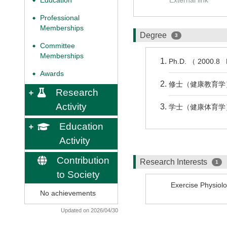
Education
◆
Professional
◆
Memberships
Degree
3
Committee
◆
Memberships
Ph.D. （ 2000.8 
Awards
◆
修士（健康教育学） 
Research
Activity
学士（健康体育学）
Education
Activity
Contribution
Research Interests
1
to Society
Exercise Physiol
No achievements
Updated on 2026/04/30