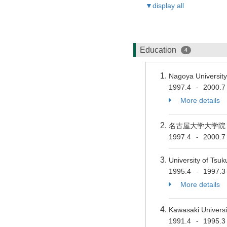
▼display all
Education
4
Nagoya University
1997.4
2000.7
-
More details
名古屋大学大学院
1997.4
2000.7
-
University of Tsu
1995.4
1997.3
-
More details
Kawasaki Universi
1991.4
1995.3
-