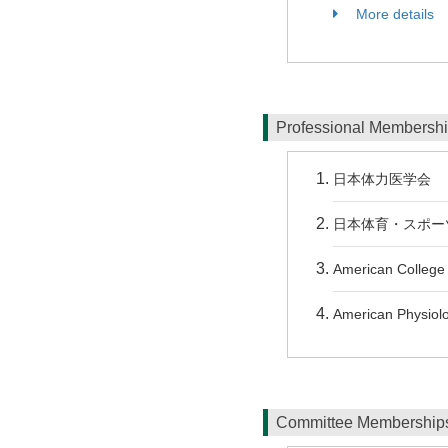
More details
Professional Membersh
日本体力医学会
日本体育・スポー
American College 
American Physiolo
Committee Membershi