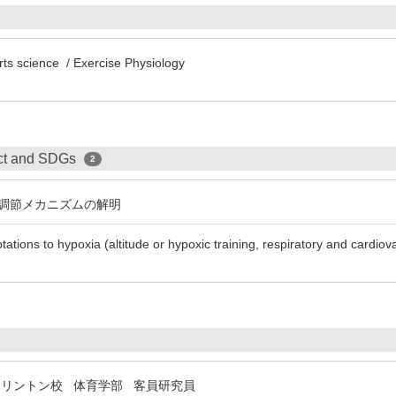
rts science / Exercise Physiology
ect and SDGs
2
調節メカニズムの解明
tations to hypoxia (altitude or hypoxic training, respiratory and cardio
－リントン校 体育学部 客員研究員