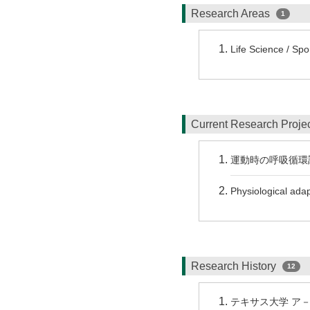
Research Areas
1
Life Science / Spo
Current Research Proj
運動時の呼吸循環
Physiological adap
Research History
12
テキサス大学 ア