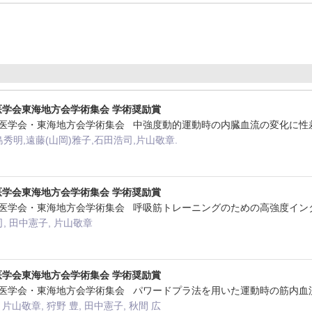
力医学会東海地方会学術集会 学術奨励賞
本体力医学会・東海地方会学術集会 中強度動的運動時の内臓血流の変化に
島秀明,遠藤(山岡)雅子,石田浩司,片山敬章.
力医学会東海地方会学術集会 学術奨励賞
本体力医学会・東海地方会学術集会 呼吸筋トレーニングのための高強度イ
, 田中憲子, 片山敬章
力医学会東海地方会学術集会 学術奨励賞
本体力医学会・東海地方会学術集会 パワードプラ法を用いた運動時の筋内
 片山敬章, 狩野 豊, 田中憲子, 秋間 広