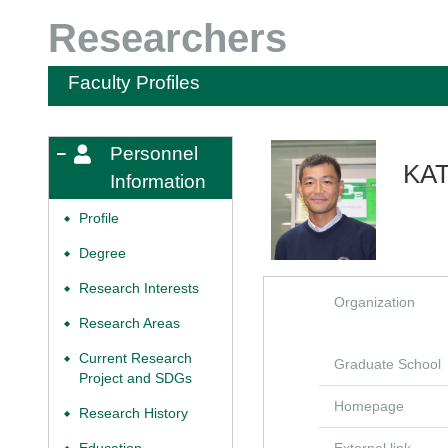
Researchers
Faculty Profiles
Personnel
KAT
Information
Profile
◆
Degree
◆
Research Interests
◆
Organization
Research Areas
◆
Current Research
◆
Graduate School
Project and SDGs
Homepage
Research History
◆
External link