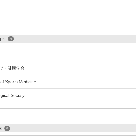
ips
4
ツ・健康学会
of Sports Medicine
gical Society
ps
6