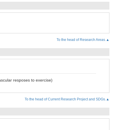
To the head of Research Areas.▲
vascular resposes to exercise)
To the head of Current Research Project and SDGs.▲