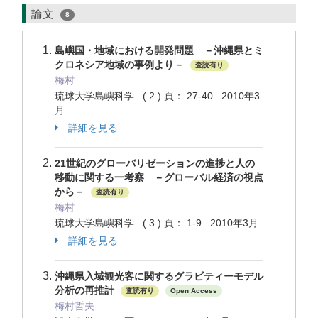
論文
8
島嶼国・地域における開発問題 －沖縄県とミ
クロネシア地域の事例より－
査読有り
梅村
琉球大学島嶼科学 ( 2 ) 頁： 27-40 2010年3
月
詳細を見る
21世紀のグローバリゼーションの進捗と人の
移動に関する一考察 －グローバル経済の視点
から－
査読有り
梅村
琉球大学島嶼科学 ( 3 ) 頁： 1-9 2010年3月
詳細を見る
沖縄県入域観光客に関するグラビティーモデル
分析の再推計
査読有り
Open Access
梅村哲夫