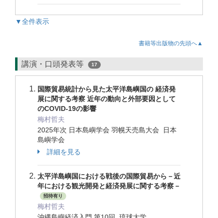
▼全件表示
書籍等出版物の先頭へ▲
講演・口頭発表等
17
国際貿易統計から見た太平洋島嶼国の 経済発
展に関する考察 近年の動向と外部要因として
のCOVID-19の影響
梅村哲夫
2025年次 日本島嶼学会 羽幌天売島大会 日本
島嶼学会
詳細を見る
太平洋島嶼国における戦後の国際貿易から－近
年における観光開発と経済発展に関する考察－
招待有り
梅村哲夫
沖縄島嶼経済入門 第10回 琉球大学