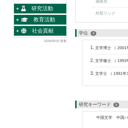
連絡先
研究活動
外部リンク
教育活動
社会貢献
学位
3
2026/05/10 更新
文学博士 （ 200
文学修士 （ 199
文学士 （ 1991
研究キーワード
3
中国文学 中国