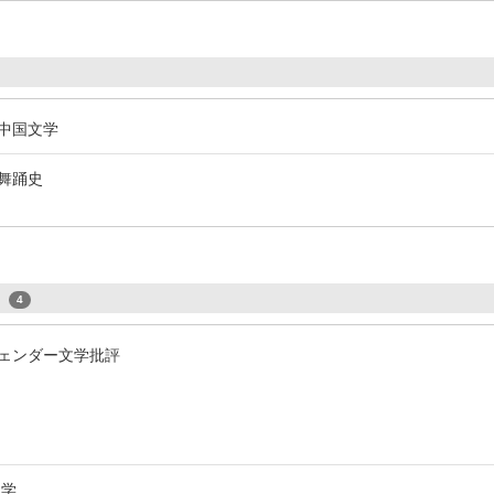
/ 中国文学
 舞踊史
s
4
ェンダー文学批評
文学