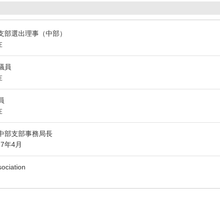
支部選出理事（中部）
在
議員
在
員
在
中部支部事務局長
17年4月
ociation