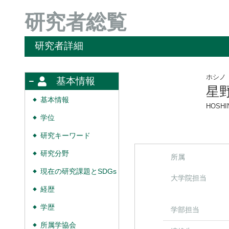
研究者総覧
研究者詳細
ホシノ
基本情報
星
基本情報
◆
HOSHIN
学位
◆
研究キーワード
◆
研究分野
◆
所属
現在の研究課題とSDGs
◆
大学院担当
経歴
◆
学歴
◆
学部担当
所属学協会
◆