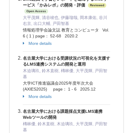
ービス「かみレポ」の開発・評価
Reviewed
Open Access
大平茂輝, 清谷竣也, 伊藤瑠哉, 岡本康佑, 谷川
右京, 出口大輔, 戸田智基
情報処理学会論文誌 教育とコンピュータ Vol.
6 ( 1 ) page： 52-68 2020.2
More details
名古屋大学における受講状況の可視化を支援す
るLMS連携システムの開発と運用
木迫璃玖, 鈴木直樹, 槫林優, 大平茂輝, 戸田智
基
大学ICT推進協議会2025年度年次大会
(AXIES2025) page： 1 - 6 2025.12
More details
名古屋大学における課題採点支援LMS連携
Webツールの開発
槫林優, 鈴木直樹, 木迫璃玖, 大平茂輝, 戸田智
基