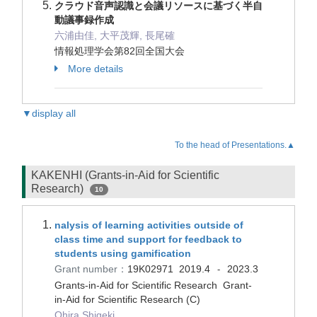
クラウド音声認識と会議リソースに基づく半自
動議事録作成
六浦由佳, 大平茂輝, 長尾確
情報処理学会第82回全国大会
More details
▼display all
To the head of Presentations.▲
KAKENHI (Grants-in-Aid for Scientific
Research)
10
nalysis of learning activities outside of
class time and support for feedback to
students using gamification
Grant number：
19K02971
2019.4
2023.3
-
Grants-in-Aid for Scientific Research Grant-
in-Aid for Scientific Research (C)
Ohira Shigeki