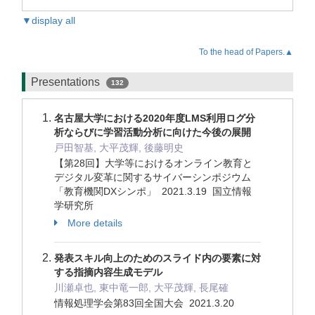
▼display all
To the head of Papers.▲
Presentations
132
名古屋大学における2020年度LMS利用ログ分
析ならびに学習活動分析に向けた今後の展開
戸田智基, 大平茂輝, 後藤明史
【第28回】大学等におけるオンライン教育と
デジタル変革に関するサイバーシンポジウム
「教育機関DXシンポ」 2021.3.19 国立情報
学研究所
More details
発表スキル向上のためのスライド内の要素に対
する指摘内容生成モデル
川瀬卓也, 東中竜一郎, 大平茂輝, 長尾確
情報処理学会第83回全国大会 2021.3.20