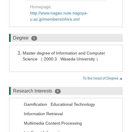
Homepage
http://www.nagao.nuie.nagoya-
u.ac.jp/members/ohira.xml
Degree
1
Master degree of Information and Computer
Science （ 2000.3 Waseda University ）
To the head of Degree.▲
Research Interests
5
Gamification
Educational Technology
Information Retrieval
Multimedia Content Processing