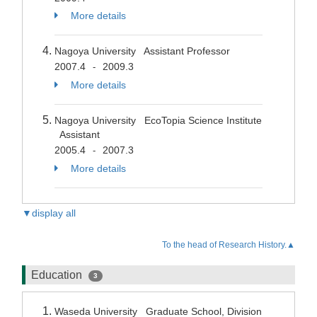
More details
Nagoya University Assistant Professor
2007.4
2009.3
-
More details
Nagoya University EcoTopia Science Institute
Assistant
2005.4
2007.3
-
More details
▼display all
To the head of Research History.▲
Education
3
Waseda University Graduate School, Division