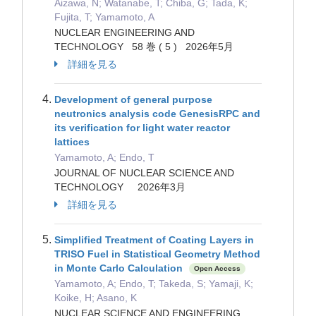
Aizawa, N; Watanabe, T; Chiba, G; Tada, K;
Fujita, T; Yamamoto, A
NUCLEAR ENGINEERING AND
TECHNOLOGY 58 巻 ( 5 ) 2026年5月
詳細を見る
Development of general purpose
neutronics analysis code GenesisRPC and
its verification for light water reactor
lattices
Yamamoto, A; Endo, T
JOURNAL OF NUCLEAR SCIENCE AND
TECHNOLOGY 2026年3月
詳細を見る
Simplified Treatment of Coating Layers in
TRISO Fuel in Statistical Geometry Method
in Monte Carlo Calculation
Open Access
Yamamoto, A; Endo, T; Takeda, S; Yamaji, K;
Koike, H; Asano, K
NUCLEAR SCIENCE AND ENGINEERING