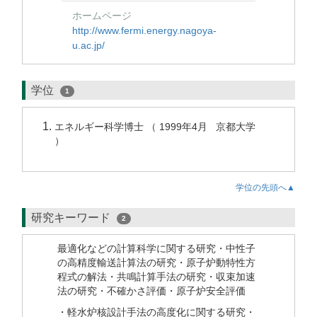
ホームページ
http://www.fermi.energy.nagoya-
u.ac.jp/
学位
1
エネルギー科学博士 （ 1999年4月 京都大学
）
学位の先頭へ▲
研究キーワード
2
最適化などの計算科学に関する研究・中性子
の高精度輸送計算法の研究・原子炉動特性方
程式の解法・共鳴計算手法の研究・収束加速
法の研究・不確かさ評価・原子炉安全評価
・軽水炉核設計手法の高度化に関する研究・