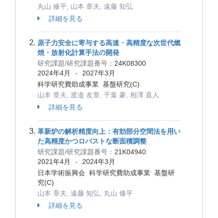
丸山 修平, 山本 章夫, 遠藤 知弘
詳細を見る
原子力安全に寄与する高速・高精度な次世代燃
焼・放射化計算手法の開発
研究課題/研究課題番号：
24K08300
2024年4月
2027年3月
-
科学研究費助成事業 基盤研究(C)
山本 章夫, 渡邉 友章, 千葉 豪, 相澤 直人
詳細を見る
革新炉の解析精度向上：有効部分空間法を用い
た高精度かつロバストな断面積調整
研究課題/研究課題番号：
21K04940
2021年4月
2024年3月
-
日本学術振興会 科学研究費助成事業 基盤研
究(C)
山本 章夫, 遠藤 知弘, 丸山 修平
詳細を見る