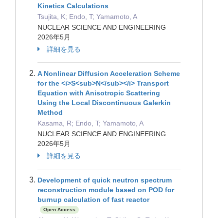
Kinetics Calculations
Tsujita, K; Endo, T; Yamamoto, A
NUCLEAR SCIENCE AND ENGINEERING
2026年5月
詳細を見る
A Nonlinear Diffusion Acceleration Scheme
for the <i>S<sub>N</sub></i> Transport
Equation with Anisotropic Scattering
Using the Local Discontinuous Galerkin
Method
Kasama, R; Endo, T; Yamamoto, A
NUCLEAR SCIENCE AND ENGINEERING
2026年5月
詳細を見る
Development of quick neutron spectrum
reconstruction module based on POD for
burnup calculation of fast reactor
Open Access