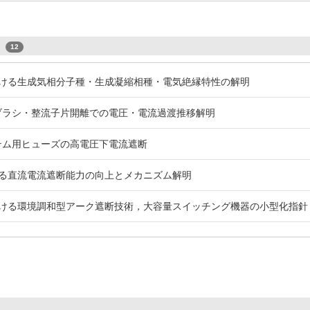
s
12
ける生成気相分子種・生成凝縮相種・電気絶縁特性の解明
ブラシ・整流子片開離での電圧・電流過渡推移解明
テム用ヒューズの高電圧下電流遮断
る直流電流遮断能力の向上とメカニズム解明
ける環境調和型アーク遮断技術，大容量スイッチング機器の小型化指針