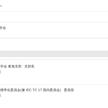
ー
学会
気学会 東海支部 支部長
在
準化委員会(兼 IEC TC 17 国内委員会) 委員長
在