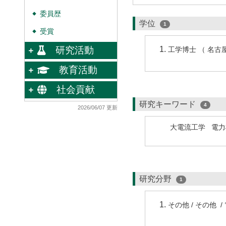
委員歴
◆
学位
1
受賞
◆
研究活動
工学博士 （ 名古
教育活動
社会貢献
研究キーワード
4
2026/06/07 更新
大電流工学
電力
研究分野
1
その他 / その他