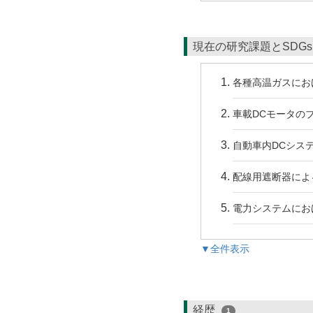
現在の研究課題とSDG
各種高温ガスにお
車載DCモータの
自動車内DCシス
配線用遮断器によ
電力システムにお
▼全件表示
経歴
1