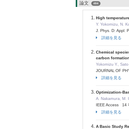
論文
484
High temperature
Y. Yokomizu, N. 
J. Phys. D: Ap
詳細を見る
Chemical specie
carbon formation
Yokomizu Y., Sato
JOURNAL OF PHY
詳細を見る
Optimization-Ba
A. Nakamura, M. 
IEEE Access 1
詳細を見る
A Basic Study Re