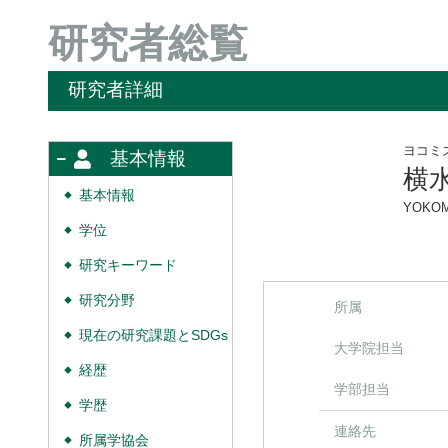
研究者総覧
研究者詳細
ヨコミ
基本情報
横
基本情報
◆
YOKOM
学位
◆
研究キーワード
◆
研究分野
◆
所属
現在の研究課題とSDGs
◆
大学院担当
経歴
◆
学部担当
学歴
◆
連絡先
所属学協会
◆