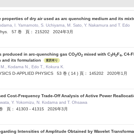
 properties of dry air used as arc quenching medium and its mixt
Kodama, I. Yamamoto, S. Uchiyama, M. Sato, Y. Nakamura and T. Edo
pl. Phys. 57 巻 頁： 215202 2024年3月
s produced in arc-quenching gas CO
/O
mixed with C
H
F
, C4-
2
2
3
2
4
 and its formulation
査読有り
 M., Kodama N., Edo T., Kokura K.
SICS D-APPLIED PHYSICS 53 巻 ( 14 ) 頁： 145202 2020年1月
sed Cost-Frequency Trade-Off Analysis of Active Power Realloca
Iwata, Y. Yokomizu, N. Kodama and T. Ohsawa
4 巻 頁： 41303 - 41315 2026年3月
garding Intensities of Amplitude Obtained by Wavelet Transforma