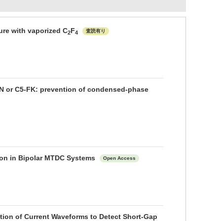
ure with vaporized C
F
査読有り
2
4
FN or C5-FK: prevention of condensed-phase
tion in Bipolar MTDC Systems
Open Access
tion of Current Waveforms to Detect Short-Gap