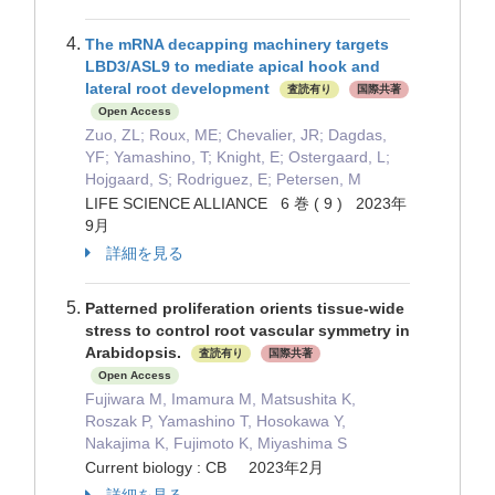
The mRNA decapping machinery targets
LBD3/ASL9 to mediate apical hook and
lateral root development
査読有り
国際共著
Open Access
Zuo, ZL; Roux, ME; Chevalier, JR; Dagdas,
YF; Yamashino, T; Knight, E; Ostergaard, L;
Hojgaard, S; Rodriguez, E; Petersen, M
LIFE SCIENCE ALLIANCE 6 巻 ( 9 ) 2023年
9月
詳細を見る
Patterned proliferation orients tissue-wide
stress to control root vascular symmetry in
Arabidopsis.
査読有り
国際共著
Open Access
Fujiwara M, Imamura M, Matsushita K,
Roszak P, Yamashino T, Hosokawa Y,
Nakajima K, Fujimoto K, Miyashima S
Current biology : CB 2023年2月