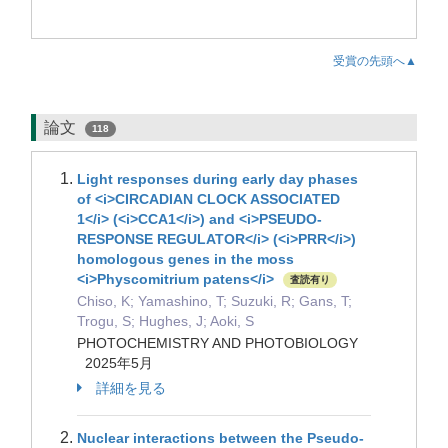
受賞の先頭へ▲
論文
118
Light responses during early day phases
of <i>CIRCADIAN CLOCK ASSOCIATED
1</i> (<i>CCA1</i>) and <i>PSEUDO-
RESPONSE REGULATOR</i> (<i>PRR</i>)
homologous genes in the moss
<i>Physcomitrium patens</i>
査読有り
Chiso, K; Yamashino, T; Suzuki, R; Gans, T;
Trogu, S; Hughes, J; Aoki, S
PHOTOCHEMISTRY AND PHOTOBIOLOGY
2025年5月
詳細を見る
Nuclear interactions between the Pseudo-