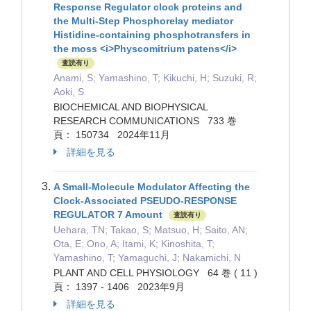
Response Regulator clock proteins and
the Multi-Step Phosphorelay mediator
Histidine-containing phosphotransfers in
the moss <i>Physcomitrium patens</i>
査読有り
Anami, S; Yamashino, T; Kikuchi, H; Suzuki, R;
Aoki, S
BIOCHEMICAL AND BIOPHYSICAL
RESEARCH COMMUNICATIONS 733 巻
頁： 150734 2024年11月
詳細を見る
A Small-Molecule Modulator Affecting the
Clock-Associated PSEUDO-RESPONSE
REGULATOR 7 Amount
査読有り
Uehara, TN; Takao, S; Matsuo, H; Saito, AN;
Ota, E; Ono, A; Itami, K; Kinoshita, T;
Yamashino, T; Yamaguchi, J; Nakamichi, N
PLANT AND CELL PHYSIOLOGY 64 巻 ( 11 )
頁： 1397 - 1406 2023年9月
詳細を見る