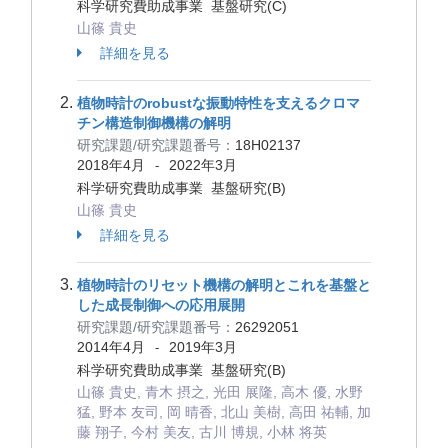
科学研究費助成事業 基盤研究(C)
山篠 貴史
詳細を見る
植物時計のrobustな振動特性を支えるクロマ
チン構造制御機構の解明
研究課題/研究課題番号：
18H02137
2018年4月
2022年3月
-
科学研究費助成事業 基盤研究(B)
山篠 貴史
詳細を見る
植物時計のリセット機構の解明とこれを基盤と
した成長制御への応用展開
研究課題/研究課題番号：
26292051
2014年4月
2019年3月
-
科学研究費助成事業 基盤研究(B)
山篠 貴史, 青木 摂之, 光田 展隆, 高木 優, 水野
猛, 野本 友司, 岡 晴香, 北山 美樹, 高田 祐輔, 加
藤 翔子, 今村 美友, 古川 博規, 小林 将英