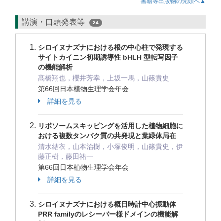
書籍等出版物の先頭へ▲
講演・口頭発表等
24
シロイヌナズナにおける根の中心柱で発現する
サイトカイニン初期誘導性 bHLH 型転写因子
の機能解析
髙橋翔也，櫻井芳幸，上坂一馬，山篠貴史
第66回日本植物生理学会年会
詳細を見る
リボソームスキッピングを活用した植物細胞に
おける複数タンパク質の共発現と葉緑体局在
清水結衣，山本治樹，小塚俊明，山篠貴史，伊
藤正樹，藤田祐一
第66回日本植物生理学会年会
詳細を見る
シロイヌナズナにおける概日時計中心振動体
PRR familyのレシーバー様ドメインの機能解