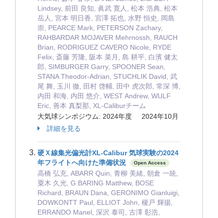
Lindsey, 前田 良知, 眞武 寛人, 松本 浩典, 松本
岳人, 宮本 明日香, 宮澤 拓也, 水野 恒史, 岡島
崇, PEARCE Mark, PETERSON Zachary,
RAHBARDAR MOJAVER Mehrnossh, RAUCH
Brian, RODRIGUEZ CAVERO Nicole, RYDE
Felix, 斎藤 芳隆, 阪本 菜月, 島 耕平, 白濱 健太
郎, SIMBURGER Garry, SPOONER Sean,
STANA Theodor-Adrian, STUCHLIK David, 武
尾 舞, 玉川 徹, 田村 啓輔, 田中 虎次郎, 常深 博,
内田 和海, 内田 悠介, WEST Andrew, WULF
Eric, 善本 真梨那, XL-Caliburチーム
大気球シンポジウム: 2024年度 2024年10月
詳細を見る
硬Ｘ線集光偏光計XL-Calibur 気球実験の2024
年フライトへ向けた準備状況
Open Access
高橋 弘充, ABARR Quin, 青柳 美緒, 朝倉 一統,
粟木 久光, G.BARING Matthew, BOSE
Richard, BRAUN Dana, GERONIMO Gianluigi,
DOWKONTT Paul, ELLIOT John, 榎戸 輝揚,
ERRANDO Manel, 深沢 泰司, 古澤 彰浩,