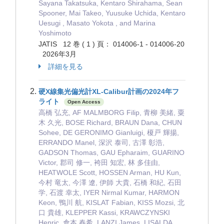
Sayana Takatsuka, Kentaro Shirahama, Sean
Spooner, Mai Takeo, Yuusuke Uchida, Kentaro
Uesugi , Masato Yokota , and Marina
Yoshimoto
JATIS 12 巻 ( 1 ) 頁： 014006-1 - 014006-20
2026年3月
詳細を見る
硬X線集光偏光計XL-Calibur計画の2024年フ
ライト
Open Access
高橋 弘充, AF MALMBORG Filip, 青柳 美緒, 粟
木 久光, BOSE Richard, BRAUN Dana, CHUN
Sohee, DE GERONIMO Gianluigi, 榎戸 輝揚,
ERRANDO Manel, 深沢 泰司, 古澤 彰浩,
GADSON Thomas, GAU Epharaim, GUARINO
Victor, 郡司 修一, 袴田 知宏, 林 多佳由,
HEATWOLE Scott, HOSSEN Arman, HU Kun,
今村 竜太, 今澤 遼, 伊師 大貴, 石橋 和紀, 石田
学, 石渡 幸太, IYER Nirmal Kumar, HARMON
Keon, 鴨川 航, KISLAT Fabian, KISS Mozsi, 北
口 貴雄, KLEPPER Kassi, KRAWCZYNSKI
Henric, 倉本 春希, LANZI James, LISALDA