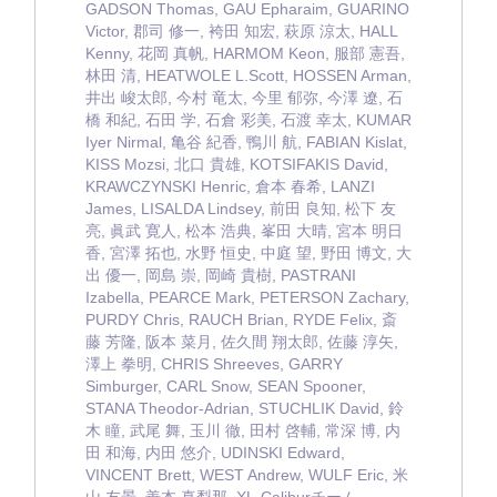
GADSON Thomas, GAU Epharaim, GUARINO
Victor, 郡司 修一, 袴田 知宏, 萩原 涼太, HALL
Kenny, 花岡 真帆, HARMOM Keon, 服部 憲吾,
林田 清, HEATWOLE L.Scott, HOSSEN Arman,
井出 峻太郎, 今村 竜太, 今里 郁弥, 今澤 遼, 石
橋 和紀, 石田 学, 石倉 彩美, 石渡 幸太, KUMAR
Iyer Nirmal, 亀谷 紀香, 鴨川 航, FABIAN Kislat,
KISS Mozsi, 北口 貴雄, KOTSIFAKIS David,
KRAWCZYNSKI Henric, 倉本 春希, LANZI
James, LISALDA Lindsey, 前田 良知, 松下 友
亮, 眞武 寛人, 松本 浩典, 峯田 大晴, 宮本 明日
香, 宮澤 拓也, 水野 恒史, 中庭 望, 野田 博文, 大
出 優一, 岡島 崇, 岡崎 貴樹, PASTRANI
Izabella, PEARCE Mark, PETERSON Zachary,
PURDY Chris, RAUCH Brian, RYDE Felix, 斎
藤 芳隆, 阪本 菜月, 佐久間 翔太郎, 佐藤 淳矢,
澤上 拳明, CHRIS Shreeves, GARRY
Simburger, CARL Snow, SEAN Spooner,
STANA Theodor-Adrian, STUCHLIK David, 鈴
木 瞳, 武尾 舞, 玉川 徹, 田村 啓輔, 常深 博, 内
田 和海, 内田 悠介, UDINSKI Edward,
VINCENT Brett, WEST Andrew, WULF Eric, 米