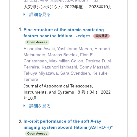
山 友景, 善本 真梨那, XL-Caliburチーム
大気球シンポジウム: 2023年度 2023年10月
詳細を見る
Fine structure of the atomic scattering
factors near the iridium L-edges
国際共著
Open Access
Hisamitsu Awaki, Yoshitomo Maeda, Hironori
Matsumoto, Marcos Bavdaz, Finn E.
Christensen, Maximilien Collon, Desiree D. M.
Ferreira, Kazunori Ishibashi, Sonny Massahi,
Takuya Miyazawa, Sara Svendsen, Keisuke
Tamura
Journal of Astronomical Telescopes,
Instruments, and Systems 8 巻 ( 04 ) 2022
年10月
詳細を見る
In-orbit performance of the soft X-ray
imaging system aboard Hitomi (ASTRO-H)*
Open Access