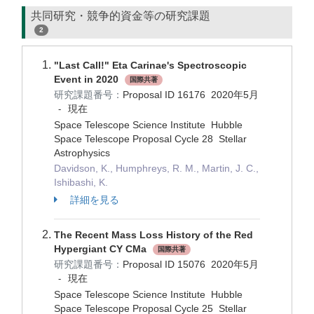
共同研究・競争的資金等の研究課題
2
"Last Call!" Eta Carinae's Spectroscopic
Event in 2020
国際共著
研究課題番号：
Proposal ID 16176
2020年5月
現在
-
Space Telescope Science Institute Hubble
Space Telescope Proposal Cycle 28 Stellar
Astrophysics
Davidson, K., Humphreys, R. M., Martin, J. C.,
Ishibashi, K.
詳細を見る
The Recent Mass Loss History of the Red
Hypergiant CY CMa
国際共著
研究課題番号：
Proposal ID 15076
2020年5月
現在
-
Space Telescope Science Institute Hubble
Space Telescope Proposal Cycle 25 Stellar