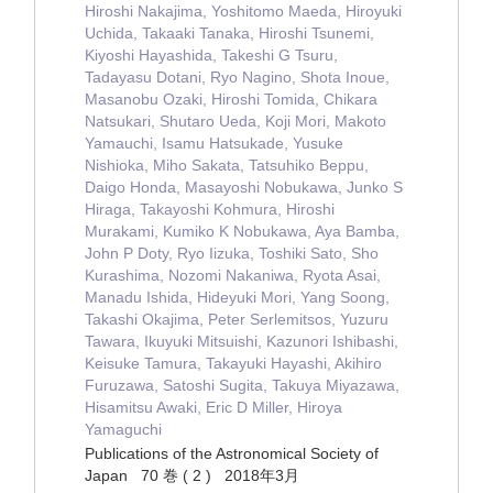
Hiroshi Nakajima, Yoshitomo Maeda, Hiroyuki
Uchida, Takaaki Tanaka, Hiroshi Tsunemi,
Kiyoshi Hayashida, Takeshi G Tsuru,
Tadayasu Dotani, Ryo Nagino, Shota Inoue,
Masanobu Ozaki, Hiroshi Tomida, Chikara
Natsukari, Shutaro Ueda, Koji Mori, Makoto
Yamauchi, Isamu Hatsukade, Yusuke
Nishioka, Miho Sakata, Tatsuhiko Beppu,
Daigo Honda, Masayoshi Nobukawa, Junko S
Hiraga, Takayoshi Kohmura, Hiroshi
Murakami, Kumiko K Nobukawa, Aya Bamba,
John P Doty, Ryo Iizuka, Toshiki Sato, Sho
Kurashima, Nozomi Nakaniwa, Ryota Asai,
Manadu Ishida, Hideyuki Mori, Yang Soong,
Takashi Okajima, Peter Serlemitsos, Yuzuru
Tawara, Ikuyuki Mitsuishi, Kazunori Ishibashi,
Keisuke Tamura, Takayuki Hayashi, Akihiro
Furuzawa, Satoshi Sugita, Takuya Miyazawa,
Hisamitsu Awaki, Eric D Miller, Hiroya
Yamaguchi
Publications of the Astronomical Society of
Japan 70 巻 ( 2 ) 2018年3月