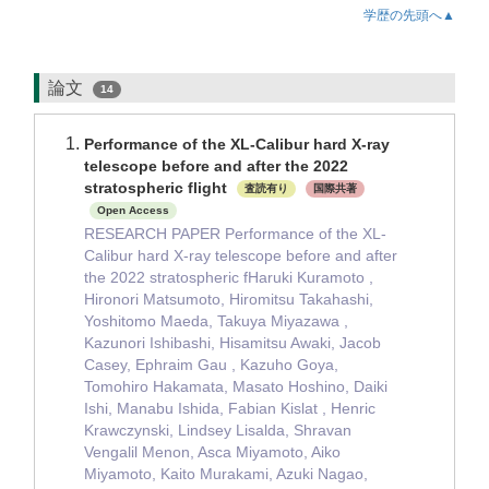
学歴の先頭へ▲
論文
14
Performance of the XL-Calibur hard X-ray
telescope before and after the 2022
stratospheric flight
査読有り
国際共著
Open Access
RESEARCH PAPER Performance of the XL-
Calibur hard X-ray telescope before and after
the 2022 stratospheric fHaruki Kuramoto ,
Hironori Matsumoto, Hiromitsu Takahashi,
Yoshitomo Maeda, Takuya Miyazawa ,
Kazunori Ishibashi, Hisamitsu Awaki, Jacob
Casey, Ephraim Gau , Kazuho Goya,
Tomohiro Hakamata, Masato Hoshino, Daiki
Ishi, Manabu Ishida, Fabian Kislat , Henric
Krawczynski, Lindsey Lisalda, Shravan
Vengalil Menon, Asca Miyamoto, Aiko
Miyamoto, Kaito Murakami, Azuki Nagao,