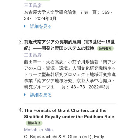
三田昌彦
名古屋大学人文学研究論集 7 巻 頁： 369 -
387 2024年3月
詳細を見る
前近代南アジアの長期的展開（前5世紀〜15世
紀）――開発と帝国システムの転換
招待有り
三田昌彦
藤田幸一・大石高志・小茄子川歩編著『南アジ
アの人口・資源・環境』人間文化研究機構ネッ
トワーク型基幹研究プロジェクト地域研究推進
事業「南アジア地域研究」京都大学中心拠点・
研究グループ１ 頁： 43 - 73 2022年3月
詳細を見る
The Formats of Grant Charters and the
Stratified Royalty under the Pratihara Rule
招待有り
Masahiko Mita
O. Bopearachchi & S. Ghosh (ed.), Early