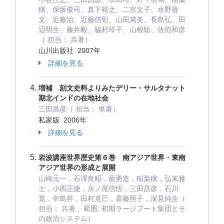
穣、保坂俊司、真下裕之、二宮文子、水野善
文、近藤治、近藤信彰、山田篤美、長島弘、田
辺明生、藤井毅、脇村玲子、山根聡、佐伯和彦
（ 担当： 共著）
山川出版社 2007年
詳細を見る
増補 刻文史料よりみたデリー・サルタナット
期北インドの在地社会
三田昌彦（ 担当： 単著）
私家版 2006年
詳細を見る
岩波講座世界歴史第６巻 南アジア世界・東南
アジア世界の形成と展開
山崎元一，石澤良昭，蔀勇造，稲葉穣，弘末雅
士，小西正捷，永ノ尾信悟，三田昌彦，石川
寛，辛島昇，田村克己，斎藤照子，深見純生（
担当： 共著 , 範囲: 初期ラージプート集団とそ
の政治システム）