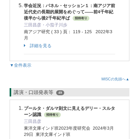
学会近況：パネル・セッション１：南アジア前
近代史の長期的展開をめぐって——前4千年紀
後半から後2千年紀半ば
招待有り
三田昌彦・小茄子川歩
南アジア研究 ( 33 ) 頁： 119 - 125 2022年3
月
詳細を見る
▼全件表示
MISCの先頭へ▲
講演・口頭発表等
49
プールタ・ダルマ刻文に見えるデリー・スルタ
ーン認識
招待有り
三田昌彦
東洋文庫インド班2023年度研究会 2024年3月
29日 東洋文庫インド班