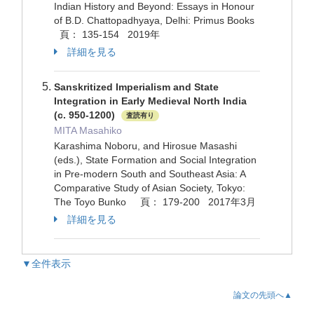
Indian History and Beyond: Essays in Honour
of B.D. Chattopadhyaya, Delhi: Primus Books
頁： 135-154 2019年
詳細を見る
Sanskritized Imperialism and State
Integration in Early Medieval North India
(c. 950-1200)
査読有り
MITA Masahiko
Karashima Noboru, and Hirosue Masashi
(eds.), State Formation and Social Integration
in Pre-modern South and Southeast Asia: A
Comparative Study of Asian Society, Tokyo:
The Toyo Bunko 頁： 179-200 2017年3月
詳細を見る
▼全件表示
論文の先頭へ▲