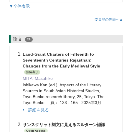
▼全件表示
委員歴の先頭へ▲
論文
26
Land-Grant Charters of Fifteenth to
Seventeenth Centuries Rajasthan:
Changes from the Early Medieval Style
招待有り
MITA, Masahiko
Ishikawa Kan (ed.), Aspects of the Literary
Sources in South Asian Historical Studies,
Toyo Bunko research library, 25, Tokyo: The
Toyo Bunko 頁： 133 - 165 2025年3月
詳細を見る
サンスクリット刻文に見えるスルターン認識
Open Access