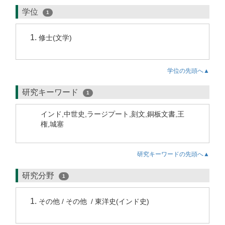
学位
1
修士(文学)
学位の先頭へ▲
研究キーワード
1
インド,中世史,ラージプート,刻文,銅板文書,王
権,城塞
研究キーワードの先頭へ▲
研究分野
1
その他 / その他 / 東洋史(インド史)