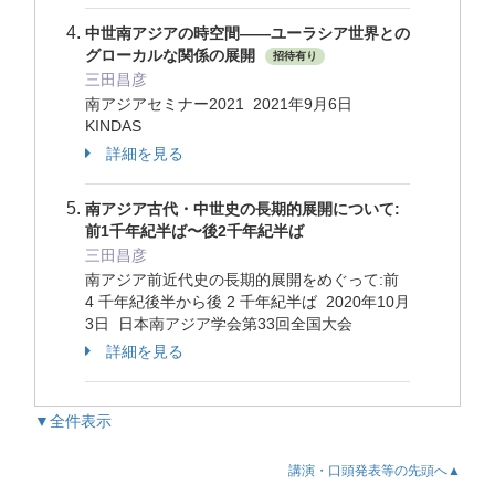
中世南アジアの時空間——ユーラシア世界との
グローカルな関係の展開
招待有り
三田昌彦
南アジアセミナー2021 2021年9月6日
KINDAS
詳細を見る
南アジア古代・中世史の長期的展開について:
前1千年紀半ば〜後2千年紀半ば
三田昌彦
南アジア前近代史の長期的展開をめぐって:前
4 千年紀後半から後 2 千年紀半ば 2020年10月
3日 日本南アジア学会第33回全国大会
詳細を見る
▼全件表示
講演・口頭発表等の先頭へ▲