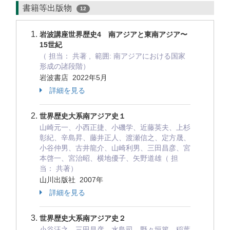
書籍等出版物
12
岩波講座世界歴史4 南アジアと東南アジア〜
15世紀
（ 担当： 共著 , 範囲: 南アジアにおける国家
形成の諸段階）
岩波書店 2022年5月
詳細を見る
世界歴史大系南アジア史１
山崎元一、小西正捷、小磯学、近藤英夫、上杉
彰紀、辛島昇、藤井正人、渡瀬信之、定方晟、
小谷仲男、古井龍介、山崎利男、三田昌彦、宮
本啓一、宮治昭、横地優子、矢野道雄（ 担
当： 共著）
山川出版社 2007年
詳細を見る
世界歴史大系南アジア史２
小谷汪之、三田昌彦、水島司、野々垣篤、稲葉