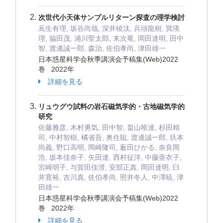
次世代小天体サンプルリターン探査の理学検討
嶌生有理, 坂谷尚哉, 深井稜汰, 兵頭龍樹, 巽瑛
理, 脇田茂, 浦川聖太郎, 末次竜, 岡田達明, 田中
智, 渡邊誠一郎, 森治, 佐伯孝尚, 津田雄一
日本惑星科学会秋季講演会予稿集(Web)2022
巻 2022年
詳細を見る
リュウグウ試料の岩石磁気学的・古地磁気学的
研究
佐藤雅彦, 木村勇気, 田中智, 畠山唯達, 杉田精
司, 中村智樹, 橘省吾, 奥住聡, 渡邊誠一郎, 圦本
尚義, 野口高明, 岡崎隆司, 薮田ひかる, 奈良岡
浩, 坂本佳奈子, 矢田達, 西村征洋, 中藤亜衣子,
宮崎明子, 与賀田佳澄, 安部正真, 岡田達明, 臼
井寛裕, 吉川真, 佐伯孝尚, 照井冬人, 中澤暁, 津
田雄一
日本惑星科学会秋季講演会予稿集(Web)2022
巻 2022年
詳細を見る