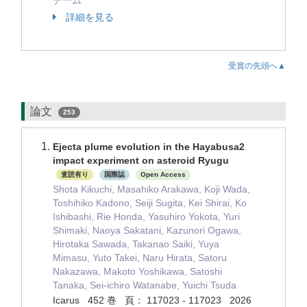
チーム
詳細を見る
受賞の先頭へ▲
論文
253
Ejecta plume evolution in the Hayabusa2
impact experiment on asteroid Ryugu
査読有り
国際誌
Open Access
Shota Kikuchi, Masahiko Arakawa, Koji Wada,
Toshihiko Kadono, Seiji Sugita, Kei Shirai, Ko
Ishibashi, Rie Honda, Yasuhiro Yokota, Yuri
Shimaki, Naoya Sakatani, Kazunori Ogawa,
Hirotaka Sawada, Takanao Saiki, Yuya
Mimasu, Yuto Takei, Naru Hirata, Satoru
Nakazawa, Makoto Yoshikawa, Satoshi
Tanaka, Sei-ichiro Watanabe, Yuichi Tsuda
Icarus 452 巻 頁： 117023 - 117023 2026