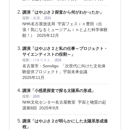
講演「はやぶさ２探査から何がわかったか」
役割：
出演, 講師
NHK名古屋放送局 宇宙フェスｉｎ豊田（出
張！気になるミュージアムｉｎとよた科学体験
館！）
2025年12月
講演「はやぶさ２と私の仕事～プロジェクト・
サイエンティストの役割～」
役割：
パネリスト, 講師
名古屋市・Sonoligo 「次世代に向けた文化体
験提供プロジェクト」宇宙未来会議
2025年11月
講演「小惑星探査で探る太陽系の形成」
役割：
講師
NHK文化センター名古屋教室 宇宙と物質の起
源第8回
2025年9月
講演「はやぶさ２が明らかにした太陽系形成過
程」