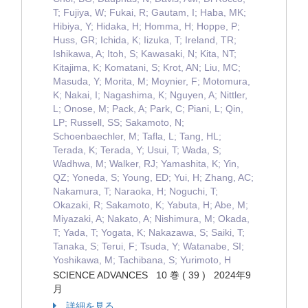
T; Fujiya, W; Fukai, R; Gautam, I; Haba, MK;
Hibiya, Y; Hidaka, H; Homma, H; Hoppe, P;
Huss, GR; Ichida, K; Iizuka, T; Ireland, TR;
Ishikawa, A; Itoh, S; Kawasaki, N; Kita, NT;
Kitajima, K; Komatani, S; Krot, AN; Liu, MC;
Masuda, Y; Morita, M; Moynier, F; Motomura,
K; Nakai, I; Nagashima, K; Nguyen, A; Nittler,
L; Onose, M; Pack, A; Park, C; Piani, L; Qin,
LP; Russell, SS; Sakamoto, N;
Schoenbaechler, M; Tafla, L; Tang, HL;
Terada, K; Terada, Y; Usui, T; Wada, S;
Wadhwa, M; Walker, RJ; Yamashita, K; Yin,
QZ; Yoneda, S; Young, ED; Yui, H; Zhang, AC;
Nakamura, T; Naraoka, H; Noguchi, T;
Okazaki, R; Sakamoto, K; Yabuta, H; Abe, M;
Miyazaki, A; Nakato, A; Nishimura, M; Okada,
T; Yada, T; Yogata, K; Nakazawa, S; Saiki, T;
Tanaka, S; Terui, F; Tsuda, Y; Watanabe, SI;
Yoshikawa, M; Tachibana, S; Yurimoto, H
SCIENCE ADVANCES 10 巻 ( 39 ) 2024年9
月
詳細を見る