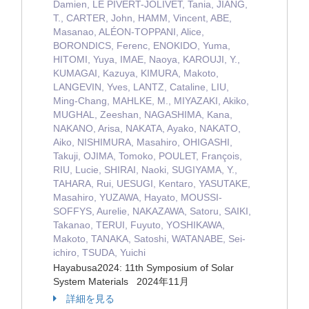
Damien, LE PIVERT-JOLIVET, Tania, JIANG,
T., CARTER, John, HAMM, Vincent, ABE,
Masanao, ALÉON-TOPPANI, Alice,
BORONDICS, Ferenc, ENOKIDO, Yuma,
HITOMI, Yuya, IMAE, Naoya, KAROUJI, Y.,
KUMAGAI, Kazuya, KIMURA, Makoto,
LANGEVIN, Yves, LANTZ, Cataline, LIU,
Ming-Chang, MAHLKE, M., MIYAZAKI, Akiko,
MUGHAL, Zeeshan, NAGASHIMA, Kana,
NAKANO, Arisa, NAKATA, Ayako, NAKATO,
Aiko, NISHIMURA, Masahiro, OHIGASHI,
Takuji, OJIMA, Tomoko, POULET, François,
RIU, Lucie, SHIRAI, Naoki, SUGIYAMA, Y.,
TAHARA, Rui, UESUGI, Kentaro, YASUTAKE,
Masahiro, YUZAWA, Hayato, MOUSSI-
SOFFYS, Aurelie, NAKAZAWA, Satoru, SAIKI,
Takanao, TERUI, Fuyuto, YOSHIKAWA,
Makoto, TANAKA, Satoshi, WATANABE, Sei-
ichiro, TSUDA, Yuichi
Hayabusa2024: 11th Symposium of Solar
System Materials 2024年11月
詳細を見る