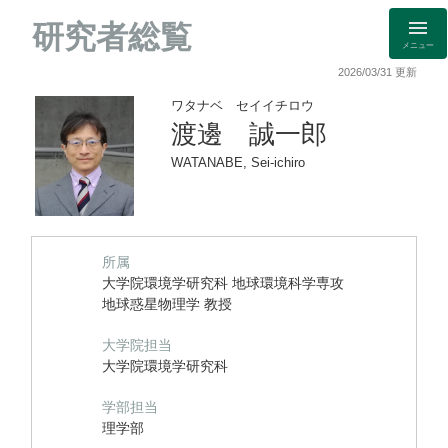
研究者総覧
メニュー
2026/03/31 更新
ワタナベ セイイチロウ
渡邊 誠一郎
WATANABE, Sei-ichiro
所属
大学院環境学研究科 地球環境科学専攻
地球惑星物理学 教授
大学院担当
大学院環境学研究科
学部担当
理学部