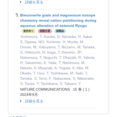
詳細を見る
Breunnerite grain and magnesium isotope
chemistry reveal cation partitioning during
aqueous alteration of asteroid Ryugu
査読有り
国際共著
国際誌
Yoshimura, T; Araoka, D; Naraoka, H; Sakai,
S; Ogawa, NO; Yurimoto, H; Morita, M;
Onose, M; Yokoyama, T; Bizzarro, M; Tanaka,
S; Ohkouchi, N; Koga, T; Dworkin, JP;
Nakamura, T; Noguchi, T; Okazaki, R; Yabuta,
H; Sakamoto, K; Yada, T; Nishimura, M;
Nakato, A; Miyazaki, A; Yogata, K; Abe, M;
Okada, T; Usui, T; Yoshikawa, M; Saiki, T;
Tanaka, S; Terui, F; Nakazawa, S; Watanabe,
S; Tsuda, Y; Tachibana, S; Takano, Y
NATURE COMMUNICATIONS 15 巻 ( 1 )
2024年9月
詳細を見る