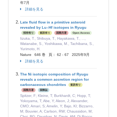
年7月
詳細を見る
Late fluid flow in a primitive asteroid
revealed by Lu–Hf isotopes in Ryugu
招待有り
査読有り
国際共著
Open Access
Iizuka, T., Shibuya, T., Hayakawa, T., ...,
Watanabe, S., Yoshikawa, M., Tachibana, S.,
Yurimoto, H.
Nature 646 巻 頁： 62 - 67 2025年9月
詳細を見る
The Ni isotopic composition of Ryugu
reveals a common accretion region for
carbonaceous chondrites
査読有り
国際共著
国際誌
Spitzer, F; Kleine, T; Burkhardt, C; Hopp, T;
Yokoyama, T; Abe, Y; Aleon, J; Alexander,
CMO; Amari, S; Amelin, Y; Bajo, KI; Bizzarro,
M; Bouvier, A; Carlson, RW; Chaussidon, M;
Choi, BG; Dauphas, N; Davis, AM; Di Rocco,