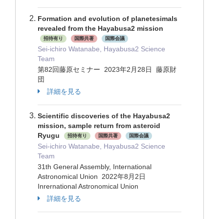
Formation and evolution of planetesimals
revealed from the Hayabusa2 mission
招待有り
国際共著
国際会議
Sei-ichiro Watanabe, Hayabusa2 Science
Team
第82回藤原セミナー 2023年2月28日 藤原財
団
詳細を見る
Scientific discoveries of the Hayabusa2
mission, sample return from asteroid
Ryugu
招待有り
国際共著
国際会議
Sei-ichiro Watanabe, Hayabusa2 Science
Team
31th General Assembly, International
Astronomical Union 2022年8月2日
Inrernational Astronomical Union
詳細を見る