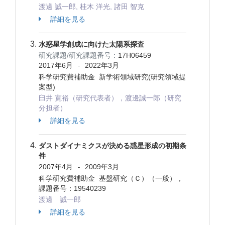
渡邊 誠一郎, 桂木 洋光, 諸田 智克
詳細を見る
水惑星学創成に向けた太陽系探査
研究課題/研究課題番号：
17H06459
2017年6月
2022年3月
-
科学研究費補助金 新学術領域研究(研究領域提
案型)
臼井 寛裕（研究代表者），渡邊誠一郎（研究
分担者）
詳細を見る
ダストダイナミクスが決める惑星形成の初期条
件
2007年4月
2009年3月
-
科学研究費補助金 基盤研究（Ｃ）（一般），
課題番号：19540239
渡邊 誠一郎
詳細を見る