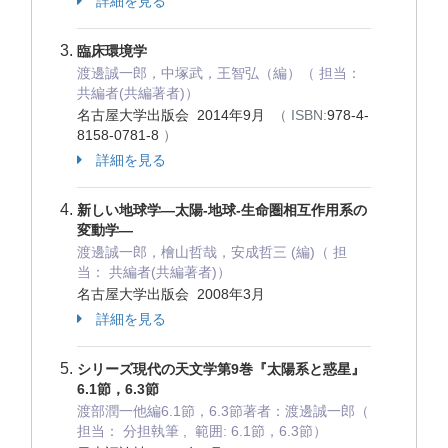
詳細を見る
臨床環境学
渡邊誠一郎，中塚武，王智弘（編）（ 担当：
共編者(共編著者)）
名古屋大学出版会 2014年9月
（ ISBN:
978-4-
8158-0781-8
）
詳細を見る
新しい地球学―太陽-地球-生命圏相互作用系の
変動学―
渡邊誠一郎，檜山哲哉，安成哲三 (編)（ 担
当： 共編者(共編著者)）
名古屋大学出版会 2008年3月
詳細を見る
シリーズ現代の天文学第9巻『太陽系と惑星』
6.1節，6.3節
渡部潤一他編6.1節，6.3節著者：渡邊誠一郎（
担当： 分担執筆 , 範囲: 6.1節，6.3節）