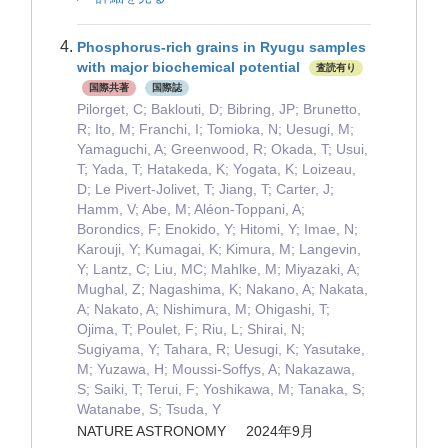
Phosphorus-rich grains in Ryugu samples
with major biochemical potential
査読有り
国際共著
国際誌
Pilorget, C; Baklouti, D; Bibring, JP; Brunetto,
R; Ito, M; Franchi, I; Tomioka, N; Uesugi, M;
Yamaguchi, A; Greenwood, R; Okada, T; Usui,
T; Yada, T; Hatakeda, K; Yogata, K; Loizeau,
D; Le Pivert-Jolivet, T; Jiang, T; Carter, J;
Hamm, V; Abe, M; Aléon-Toppani, A;
Borondics, F; Enokido, Y; Hitomi, Y; Imae, N;
Karouji, Y; Kumagai, K; Kimura, M; Langevin,
Y; Lantz, C; Liu, MC; Mahlke, M; Miyazaki, A;
Mughal, Z; Nagashima, K; Nakano, A; Nakata,
A; Nakato, A; Nishimura, M; Ohigashi, T;
Ojima, T; Poulet, F; Riu, L; Shirai, N;
Sugiyama, Y; Tahara, R; Uesugi, K; Yasutake,
M; Yuzawa, H; Moussi-Soffys, A; Nakazawa,
S; Saiki, T; Terui, F; Yoshikawa, M; Tanaka, S;
Watanabe, S; Tsuda, Y
NATURE ASTRONOMY 2024年9月