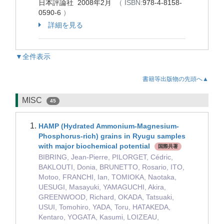
日本評論社 2008年2月
（ ISBN:
978-4-8158-
0590-6
）
詳細を見る
▼全件表示
書籍等出版物の先頭へ▲
MISC
45
HAMP (Hydrated Ammonium-Magnesium-
Phosphorus-rich) grains in Ryugu samples
with major biochemical potential
国際共著
BIBRING, Jean-Pierre, PILORGET, Cédric,
BAKLOUTI, Donia, BRUNETTO, Rosario, ITO,
Motoo, FRANCHI, Ian, TOMIOKA, Naotaka,
UESUGI, Masayuki, YAMAGUCHI, Akira,
GREENWOOD, Richard, OKADA, Tatsuaki,
USUI, Tomohiro, YADA, Toru, HATAKEDA,
Kentaro, YOGATA, Kasumi, LOIZEAU,