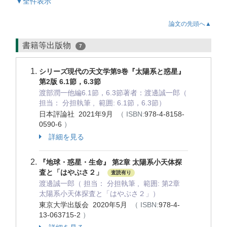
▼全件表示
論文の先頭へ▲
書籍等出版物
7
シリーズ現代の天文学第9巻『太陽系と惑星』
第2版 6.1節，6.3節
渡部潤一他編6.1節，6.3節著者：渡邊誠一郎（
担当： 分担執筆 , 範囲: 6.1節，6.3節）
日本評論社 2021年9月
（ ISBN:
978-4-8158-
0590-6
）
詳細を見る
『地球・惑星・生命』 第2章 太陽系小天体探
査と「はやぶさ２」
査読有り
渡邊誠一郎（ 担当： 分担執筆 , 範囲: 第2章
太陽系小天体探査と「はやぶさ２」）
東京大学出版会 2020年5月
（ ISBN:
978-4-
13-063715-2
）