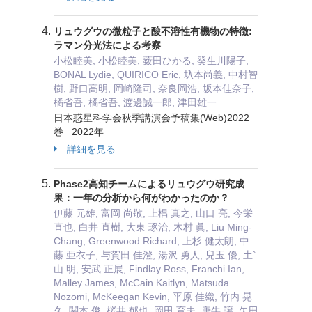
リュウグウの微粒子と酸不溶性有機物の特徴:
ラマン分光法による考察
小松睦美, 小松睦美, 薮田ひかる, 癸生川陽子,
BONAL Lydie, QUIRICO Eric, 圦本尚義, 中村智
樹, 野口高明, 岡崎隆司, 奈良岡浩, 坂本佳奈子,
橘省吾, 橘省吾, 渡邊誠一郎, 津田雄一
日本惑星科学会秋季講演会予稿集(Web)2022
巻 2022年
詳細を見る
Phase2高知チームによるリュウグウ研究成
果：一年の分析から何がわかったのか？
伊藤 元雄, 富岡 尚敬, 上椙 真之, 山口 亮, 今栄
直也, 白井 直樹, 大東 琢治, 木村 眞, Liu Ming-
Chang, Greenwood Richard, 上杉 健太朗, 中
藤 亜衣子, 与賀田 佳澄, 湯沢 勇人, 兒玉 優, 土`
山 明, 安武 正展, Findlay Ross, Franchi Ian,
Malley James, McCain Kaitlyn, Matsuda
Nozomi, McKeegan Kevin, 平原 佳織, 竹内 晃
久, 関本 俊, 桜井 郁也, 岡田 育夫, 唐牛 譲, 矢田