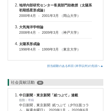
地球内部研究センター客員部門助教授（太陽系
初期惑星形成論）
2000年4月
2001年3月
（
岡山大学）
-
大気海洋学特論
2008年4月
2009年3月
（
神戸大学）
-
太陽系形成論
1998年4月
1999年3月
（
東京大学）
-
担当経験のある科目 (本学以外)の先頭へ▲
社会貢献活動
30
中日新聞・東京新聞「紙つぶて」連載
役割：
寄稿
中日新聞，東京新聞 紙つぶて（夕刊1面コラ
ム，毎週水曜日）
2020年1月
2020年6月
-